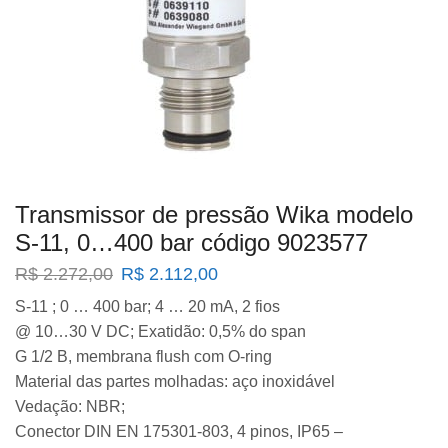
Transmissor de pressão Wika modelo
S-11, 0…400 bar código 9023577
O
O
R$
2.272,00
R$
2.112,00
preço
preço
S-11 ; 0 … 400 bar; 4 … 20 mA, 2 fios
original
atual
@ 10…30 V DC; Exatidão: 0,5% do span
era:
é:
R$ 2.272,00.
R$ 2.112,00.
G 1/2 B, membrana flush com O-ring
Material das partes molhadas: aço inoxidável
Vedação: NBR;
Conector DIN EN 175301-803, 4 pinos, IP65 –