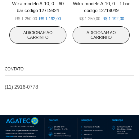
Wika modelo A-10, 0…60
Wika modelo A-10, 0…1 bar
bar código 12719324
código 12719049
O
O
O
O
R$
1.250,00
R$
1.192,00
R$
1.250,00
R$
1.192,00
preço
preço
preço
preço
original
atual
original
atual
ADICIONAR AO
ADICIONAR AO
era:
é:
era:
é:
CARRINHO
CARRINHO
R$ 1.250,00.
R$ 1.192,00.
R$ 1.250,00.
R$ 1.192
CONTATO
(11) 2916-0778