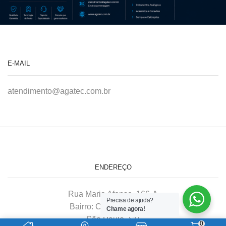
E-MAIL
atendimento@agatec.com.br
ENDEREÇO
Rua Maria Afonso, 166-A
Precisa de ajuda?
Bairro: Chácara Mafalda
Chame agora!
São Paulo–SP
0