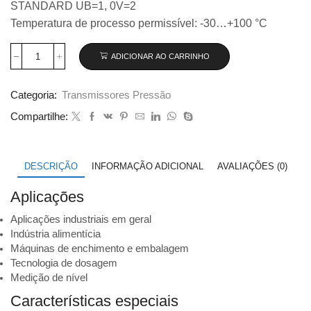
STANDARD UB=1, 0V=2
Temperatura de processo permissível: -30…+100 °C
ADICIONAR AO CARRINHO
Transmissor
de
pressão
Categoria:
Transmissores Pressão
Wika
modelo
Compartilhe:
S-
11,
0...400
bar
DESCRIÇÃO
INFORMAÇÃO ADICIONAL
AVALIAÇÕES (0)
código
9023577
Aplicações
quantidade
Aplicações industriais em geral
Indústria alimentícia
Máquinas de enchimento e embalagem
Tecnologia de dosagem
Medição de nível
Características especiais