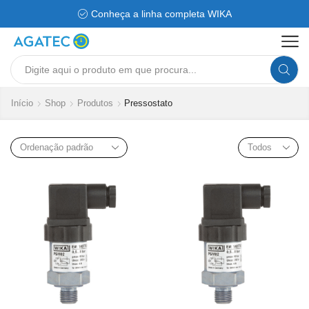
Conheça a linha completa WIKA
Search
input
Início
Shop
Produtos
Pressostato
Products
per
page