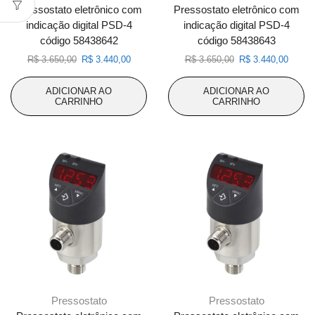
Pressostato eletrônico com
Pressostato eletrônico com
indicação digital PSD-4
indicação digital PSD-4
código 58438642
código 58438643
O
O
O
O
R$
3.650,00
R$
3.440,00
R$
3.650,00
R$
3.440,00
preço
preço
preço
preço
original
atual
original
atual
ADICIONAR AO
ADICIONAR AO
era:
é:
era:
é:
CARRINHO
CARRINHO
R$ 3.650,00.
R$ 3.440,00.
R$ 3.650,00.
R$ 3.4
Pressostato
Pressostato