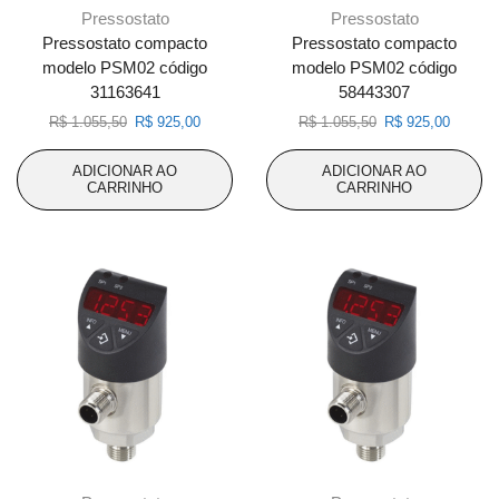
Pressostato
Pressostato
Pressostato compacto
Pressostato compacto
modelo PSM02 código
modelo PSM02 código
31163641
58443307
O
O
O
O
R$
1.055,50
R$
925,00
R$
1.055,50
R$
925,00
preço
preço
preço
preço
original
atual
original
atual
ADICIONAR AO
ADICIONAR AO
era:
é:
era:
é:
CARRINHO
CARRINHO
R$ 1.055,50.
R$ 925,00.
R$ 1.055,50.
R$ 925,