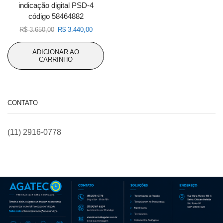
indicação digital PSD-4
código 58464882
O
O
R$
3.650,00
R$
3.440,00
preço
preço
original
atual
ADICIONAR AO
era:
é:
CARRINHO
R$ 3.650,00.
R$ 3.440,00.
CONTATO
(11) 2916-0778