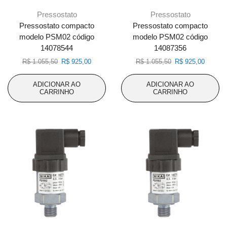
Pressostato
Pressostato
Pressostato compacto
Pressostato compacto
modelo PSM02 código
modelo PSM02 código
14078544
14087356
O
O
O
O
R$
1.055,50
R$
925,00
R$
1.055,50
R$
925,00
preço
preço
preço
preço
original
atual
original
atual
ADICIONAR AO
ADICIONAR AO
era:
é:
era:
é:
CARRINHO
CARRINHO
R$ 1.055,50.
R$ 925,00.
R$ 1.055,50.
R$ 925,