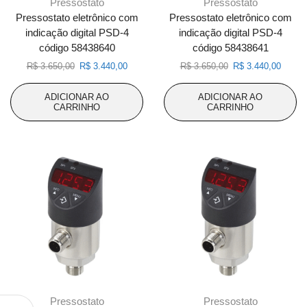
Pressostato
Pressostato
Pressostato eletrônico com
Pressostato eletrônico com
indicação digital PSD-4
indicação digital PSD-4
código 58438640
código 58438641
O
O
O
O
R$
3.650,00
R$
3.440,00
R$
3.650,00
R$
3.440,00
preço
preço
preço
preço
original
atual
original
atual
ADICIONAR AO
ADICIONAR AO
era:
é:
era:
é:
CARRINHO
CARRINHO
R$ 3.650,00.
R$ 3.440,00.
R$ 3.650,00.
R$ 3.4
Pressostato
Pressostato