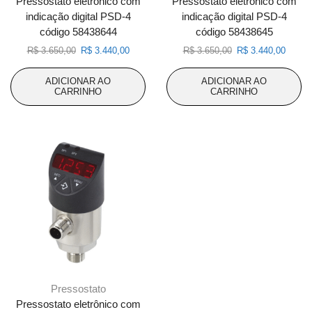
Pressostato eletrônico com
Pressostato eletrônico com
indicação digital PSD-4
indicação digital PSD-4
código 58438644
código 58438645
O
O
O
O
R$
3.650,00
R$
3.440,00
R$
3.650,00
R$
3.440,00
preço
preço
preço
preço
original
atual
original
atual
ADICIONAR AO
ADICIONAR AO
era:
é:
era:
é:
CARRINHO
CARRINHO
R$ 3.650,00.
R$ 3.440,00.
R$ 3.650,00.
R$ 3.4
Pressostato
Pressostato eletrônico com