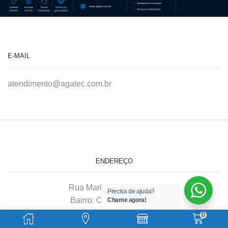
E-MAIL
atendimento@agatec.com.br
ENDEREÇO
Rua Maria Afonso, 166-A
Precisa de ajuda?
Bairro: Chácara Mafalda
Chame agora!
São Paulo–SP
0
CEP: 03370-020