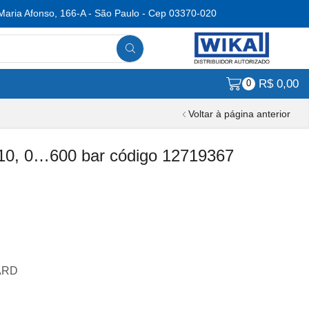
Maria Afonso, 166-A - São Paulo - Cep 03370-020
R$
0,00
0
Voltar à página anterior
10, 0…600 bar código 12719367
DARD