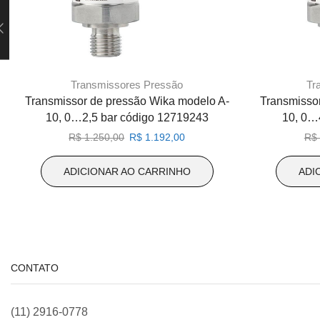
Transmissores Pressão
Tr
Transmissor de pressão Wika modelo A-
Transmisso
10, 0…2,5 bar código 12719243
10, 0…
O
O
R$
1.250,00
R$
1.192,00
R$
preço
preço
original
atual
ADICIONAR AO CARRINHO
ADI
era:
é:
R$ 1.250,00.
R$ 1.192,00.
CONTATO
(11) 2916-0778