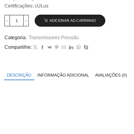
Certificações: cULus
ADICIONAR AO CARRINHO
Transmissor
de
pressão
Categoria:
Transmissores Pressão
Wika
Compartilhe:
modelo
A-
10,
0...600
bar
DESCRIÇÃO
INFORMAÇÃO ADICIONAL
AVALIAÇÕES (0)
código
12719367
quantidade