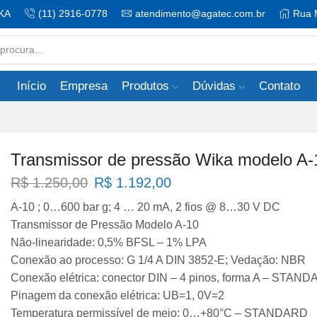
KA
(11) 2916-0778
atendimento@agatec.com.br
Rua 
Search
input
Início
Empresa
Produtos
Dúvidas
Contato
Transmissor de pressão Wika modelo A-
O
O
R$
1.250,00
R$
1.192,00
preço
preço
A-10 ; 0…600 bar g; 4 … 20 mA, 2 fios @ 8…30 V DC
original
atual
Transmissor de Pressão Modelo A-10
era:
é:
Não-linearidade: 0,5% BFSL – 1% LPA
R$ 1.250,00.
R$ 1.192,00.
Conexão ao processo: G 1/4 A DIN 3852-E; Vedação: NBR
Conexão elétrica: conector DIN – 4 pinos, forma A – STAN
Pinagem da conexão elétrica: UB=1, 0V=2
Temperatura permissível de meio: 0…+80°C – STANDARD