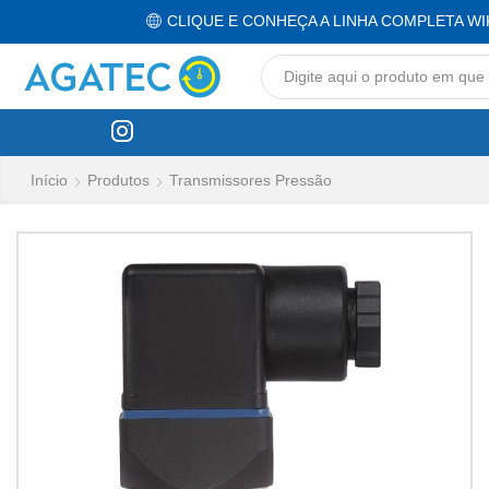
CLIQUE E CONHEÇA A LINHA COMPLETA WI
Início
Produtos
Transmissores Pressão