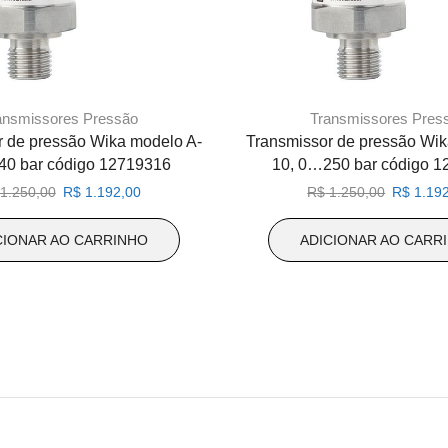
ansmissores Pressão
Transmissores Pres
r de pressão Wika modelo A-
Transmissor de pressão Wik
40 bar código 12719316
10, 0…250 bar código 
O
O
O
1.250,00
R$
1.192,00
R$
1.250,00
R$
1.192
preço
preço
preço
original
atual
original
CIONAR AO CARRINHO
ADICIONAR AO CARR
era:
é:
era:
R$ 1.250,00.
R$ 1.192,00.
R$ 1.250