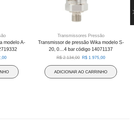
são
Transmissores Pressão
a modelo A-
Transmissor de pressão Wika modelo S-
12719332
20, 0…4 bar código 14071137
O
O
O
,00
R$
2.134,00
R$
1.975,00
preço
preço
preço
atual
original
atual
INHO
ADICIONAR AO CARRINHO
é:
era:
é:
,00.
R$ 1.192,00.
R$ 2.134,00.
R$ 1.975,00.