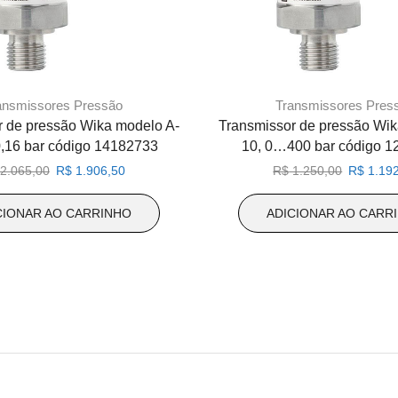
ansmissores Pressão
Transmissores Pres
r de pressão Wika modelo A-
Transmissor de pressão Wik
,16 bar código 14182733
10, 0…400 bar código 
O
O
O
2.065,00
R$
1.906,50
R$
1.250,00
R$
1.192
preço
preço
preço
original
atual
original
CIONAR AO CARRINHO
ADICIONAR AO CARR
era:
é:
era:
R$ 2.065,00.
R$ 1.906,50.
R$ 1.250