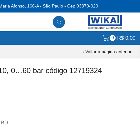
Maria Afonso, 166-A - São Paulo - Cep 03370-020
R$
0,00
0
Voltar à página anterior
10, 0…60 bar código 12719324
DARD