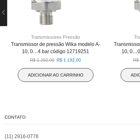
Transmissores Pressão
Tr
Transmissor de pressão Wika modelo A-
Transmisso
10, 0…4 bar código 12719251
10, 0…0
O
O
R$
1.250,00
R$
1.192,00
R$
preço
preço
original
atual
ADICIONAR AO CARRINHO
ADI
era:
é:
R$ 1.250,00.
R$ 1.192,00.
CONTATO
(11) 2916-0778