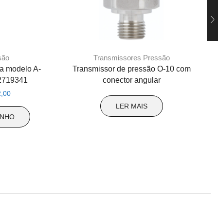
são
Transmissores Pressão
a modelo A-
Transmissor de pressão O-10 com
12719341
conector angular
O
,00
preço
LER MAIS
atual
INHO
é:
,00.
R$ 1.192,00.