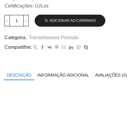
Certificações: cULus
ADICIONAR AO CARRINHO
Transmissor
de
pressão
Categoria:
Transmissores Pressão
Wika
Compartilhe:
modelo
A-
10,
0...60
bar
DESCRIÇÃO
INFORMAÇÃO ADICIONAL
AVALIAÇÕES (0)
código
12719324
quantidade