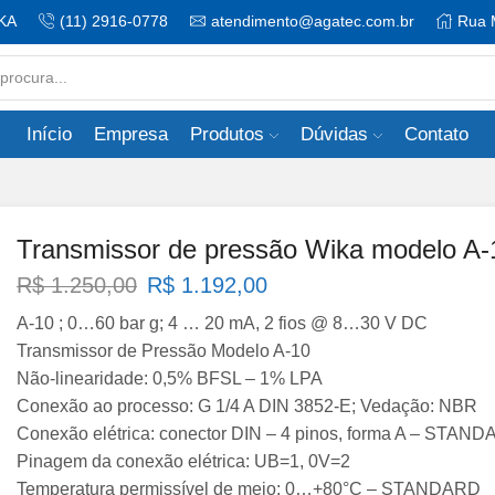
KA
(11) 2916-0778
atendimento@agatec.com.br
Rua 
Search
input
Início
Empresa
Produtos
Dúvidas
Contato
Transmissor de pressão Wika modelo A-
O
O
R$
1.250,00
R$
1.192,00
preço
preço
A-10 ; 0…60 bar g; 4 … 20 mA, 2 fios @ 8…30 V DC
original
atual
Transmissor de Pressão Modelo A-10
era:
é:
Não-linearidade: 0,5% BFSL – 1% LPA
R$ 1.250,00.
R$ 1.192,00.
Conexão ao processo: G 1/4 A DIN 3852-E; Vedação: NBR
Conexão elétrica: conector DIN – 4 pinos, forma A – STAN
Pinagem da conexão elétrica: UB=1, 0V=2
Temperatura permissível de meio: 0…+80°C – STANDARD