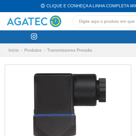
CLIQUE E CONHEÇA A LINHA COMPLETA WI
Início
Produtos
Transmissores Pressão