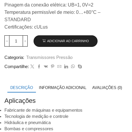
Pinagem da conexão elétrica: UB=1, 0V=2
Temperatura permissível de meio: 0…+80°C –
STANDARD
Certificações: cULus
ADICIONAR AO CARRINHO
Transmissor
de
pressão
Categoria:
Transmissores Pressão
Wika
modelo
Compartilhe:
A-
10,
0...0,25
bar
DESCRIÇÃO
INFORMAÇÃO ADICIONAL
AVALIAÇÕES (0)
código
14182734
Aplicações
quantidade
Fabricante de máquinas e equipamentos
Tecnologia de medição e controle
Hidráulica e pneumática
Bombas e compressores