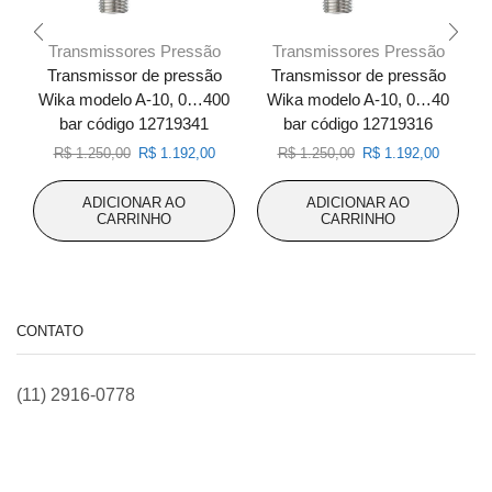
Transmissores Pressão
Transmissores Pressão
Transmissor de pressão
Transmissor de pressão
Wika modelo A-10, 0…400
Wika modelo A-10, 0…40
bar código 12719341
bar código 12719316
O
O
O
O
R$
1.250,00
R$
1.192,00
R$
1.250,00
R$
1.192,00
preço
preço
preço
preço
original
atual
original
atual
ADICIONAR AO
ADICIONAR AO
era:
é:
era:
é:
CARRINHO
CARRINHO
R$ 1.250,00.
R$ 1.192,00.
R$ 1.250,00.
R$ 1.192
CONTATO
(11) 2916-0778