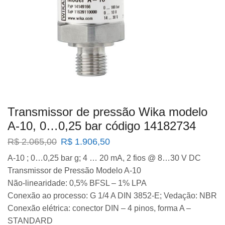
Transmissor de pressão Wika modelo
A-10, 0…0,25 bar código 14182734
O
O
R$
2.065,00
R$
1.906,50
preço
preço
A-10 ; 0…0,25 bar g; 4 … 20 mA, 2 fios @ 8…30 V DC
original
atual
Transmissor de Pressão Modelo A-10
era:
é:
R$ 2.065,00.
R$ 1.906,50.
Não-linearidade: 0,5% BFSL – 1% LPA
Conexão ao processo: G 1/4 A DIN 3852-E; Vedação: NBR
Conexão elétrica: conector DIN – 4 pinos, forma A –
STANDARD