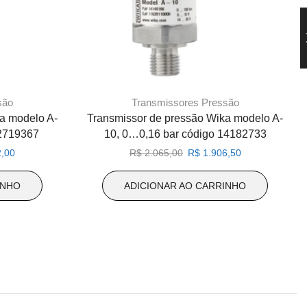
são
Transmissores Pressão
a modelo A-
Transmissor de pressão Wika modelo A-
12719367
10, 0…0,16 bar código 14182733
O
O
O
,00
R$
2.065,00
R$
1.906,50
preço
preço
preço
atual
original
atual
INHO
ADICIONAR AO CARRINHO
é:
era:
é:
,00.
R$ 1.192,00.
R$ 2.065,00.
R$ 1.906,50.