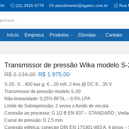
KA
(11) 2916-0778
atendimento@agatec.com.br
Rua 
Search
input
Início
Empresa
Produtos
Dúvidas
Contato
Transmissor de pressão Wika modelo S-
O
O
R$
2.134,00
R$
1.975,00
preço
preço
S-20 ; 0…400 bar g; 4…20 mA, 2-fios @ DC 8…35 V
original
atual
Transmissor de pressão modelo S-20
era:
é:
Não-linearidade: 0,25% BFSL – 0,5% LPA
R$ 2.134,00.
R$ 1.975,00.
Limite de Sobrepressão: 2 vezes o fundo de escala
Conexão ao processo: G 1/2 B EN 837 – STANDARD ; Vedaç
Canal de pressão: D 2,5 mm
Conexão elétrica: conector DIN EN 175301-803 A, 4 pino