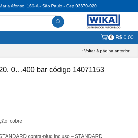
Maria Afonso, 166-A - São Paulo - Cep 03370-020
R$
0,00
0
Voltar à página anterior
20, 0…400 bar código 14071153
ão: cobre
s – STANDARD contra-plug incluso – STANDARD