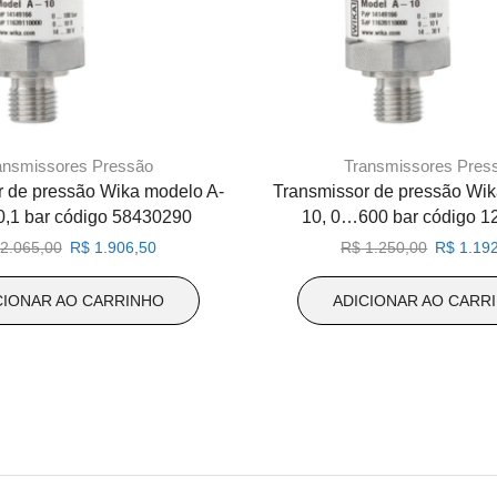
ansmissores Pressão
Transmissores Pres
r de pressão Wika modelo A-
Transmissor de pressão Wik
0,1 bar código 58430290
10, 0…600 bar código 
O
O
O
2.065,00
R$
1.906,50
R$
1.250,00
R$
1.192
preço
preço
preço
original
atual
original
CIONAR AO CARRINHO
ADICIONAR AO CARR
era:
é:
era:
R$ 2.065,00.
R$ 1.906,50.
R$ 1.250