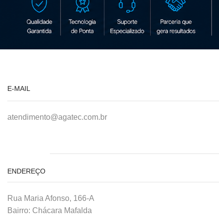
E-MAIL
atendimento@agatec.com.br
ENDEREÇO
Rua Maria Afonso, 166-A
Bairro: Chácara Mafalda