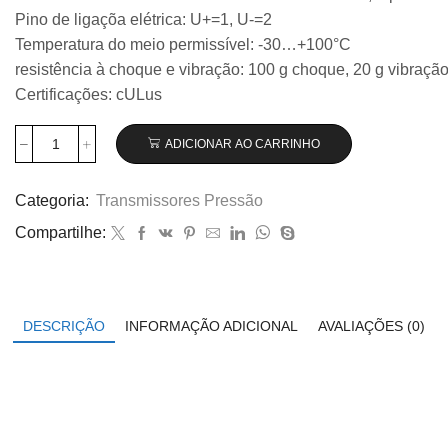
Pino de ligaçõa elétrica: U+=1, U-=2
Temperatura do meio permissível: -30…+100°C
resistência à choque e vibração: 100 g choque, 20 g vibraçã
Certificações: cULus
ADICIONAR AO CARRINHO
Transmissor
de
pressão
Categoria:
Transmissores Pressão
Wika
Compartilhe:
modelo
S-
20,
0...400
bar
DESCRIÇÃO
INFORMAÇÃO ADICIONAL
AVALIAÇÕES (0)
código
14071153
quantidade