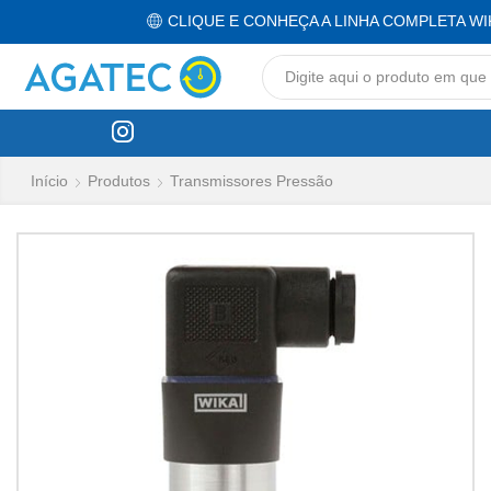
CLIQUE E CONHEÇA A LINHA COMPLETA WI
Início
Produtos
Transmissores Pressão