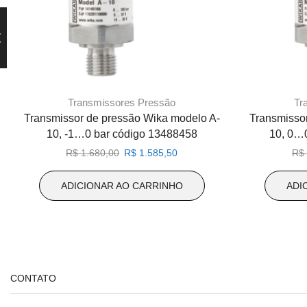
Transmissores Pressão
Tr
Transmissor de pressão Wika modelo A-
Transmisso
10, -1…0 bar código 13488458
10, 0…
O
O
R$
1.680,00
R$
1.585,50
R$
preço
preço
original
atual
ADICIONAR AO CARRINHO
ADI
era:
é:
R$ 1.680,00.
R$ 1.585,50.
CONTATO