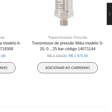
são
Transmissores Pressão
a modelo A-
Transmissor de pressão Wika modelo S-
2719308
20, 0…25 bar código 14071144
O
O
O
,00
R$
2.134,00
R$
1.975,00
preço
preço
preço
atual
original
atual
INHO
ADICIONAR AO CARRINHO
é:
era:
é:
,00.
R$ 1.192,00.
R$ 2.134,00.
R$ 1.975,00.