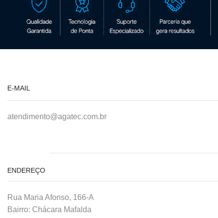
E-MAIL
atendimento@agatec.com.br
ENDEREÇO
Rua Maria Afonso, 166-A
Bairro: Chácara Mafalda