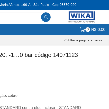
Maria Afonso, 166-A - São Paulo - Cep 03370-020
R$
0,00
0
Voltar à página anterior
20, -1…0 bar código 14071123
ão: cobre
s – STANDARD contra-plug incluso – STANDARD