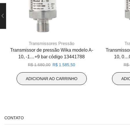
Transmissores Pressão
Tr
Transmissor de pressão Wika modelo A-
Transmisso
10, -1…+9 bar código 13441788
10, 0…
O
O
R$
1.680,00
R$
1.585,50
R$
preço
preço
original
atual
ADICIONAR AO CARRINHO
ADI
era:
é:
R$ 1.680,00.
R$ 1.585,50.
CONTATO