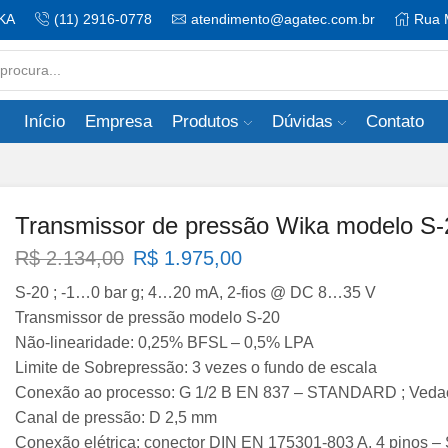
KA
(11) 2916-0778
atendimento@agatec.com.br
Rua 
Search
input
Início
Empresa
Produtos
Dúvidas
Contato
Transmissor de pressão Wika modelo S-
O
O
R$
2.134,00
R$
1.975,00
preço
preço
S-20 ; -1…0 bar g; 4…20 mA, 2-fios @ DC 8…35 V
original
atual
Transmissor de pressão modelo S-20
era:
é:
Não-linearidade: 0,25% BFSL – 0,5% LPA
R$ 2.134,00.
R$ 1.975,00.
Limite de Sobrepressão: 3 vezes o fundo de escala
Conexão ao processo: G 1/2 B EN 837 – STANDARD ; Vedaç
Canal de pressão: D 2,5 mm
Conexão elétrica: conector DIN EN 175301-803 A, 4 pino