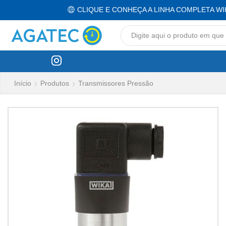
CLIQUE E CONHEÇA A LINHA COMPLETA WI
Início
Produtos
Transmissores Pressão