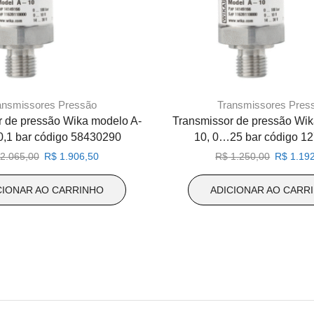
ansmissores Pressão
Transmissores Pres
r de pressão Wika modelo A-
Transmissor de pressão Wik
0,1 bar código 58430290
10, 0…25 bar código 1
O
O
O
2.065,00
R$
1.906,50
R$
1.250,00
R$
1.192
preço
preço
preço
original
atual
original
CIONAR AO CARRINHO
ADICIONAR AO CARR
era:
é:
era:
R$ 2.065,00.
R$ 1.906,50.
R$ 1.250