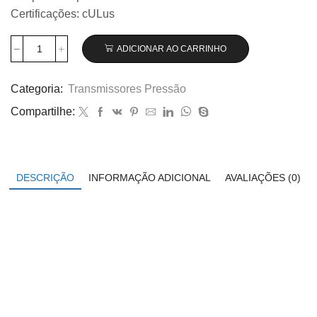
Certificações: cULus
ADICIONAR AO CARRINHO
Transmissor
de
pressão
Categoria:
Transmissores Pressão
Wika
Compartilhe:
modelo
A-
10,
0...40
bar
DESCRIÇÃO
INFORMAÇÃO ADICIONAL
AVALIAÇÕES (0)
código
12719316
quantidade