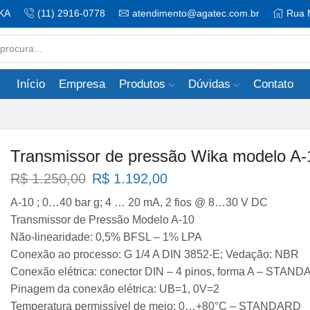
KA
(11) 2916-0778
atendimento@agatec.com.br
Rua 
Search
input
Início
Empresa
Produtos
Dúvidas
Contato
Transmissor de pressão Wika modelo A-
O
O
R$
1.250,00
R$
1.192,00
preço
preço
A-10 ; 0…40 bar g; 4 … 20 mA, 2 fios @ 8…30 V DC
original
atual
Transmissor de Pressão Modelo A-10
era:
é:
Não-linearidade: 0,5% BFSL – 1% LPA
R$ 1.250,00.
R$ 1.192,00.
Conexão ao processo: G 1/4 A DIN 3852-E; Vedação: NBR
Conexão elétrica: conector DIN – 4 pinos, forma A – STAN
Pinagem da conexão elétrica: UB=1, 0V=2
Temperatura permissível de meio: 0…+80°C – STANDARD