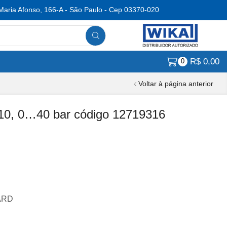
Maria Afonso, 166-A - São Paulo - Cep 03370-020
R$
0,00
0
Voltar à página anterior
10, 0…40 bar código 12719316
DARD