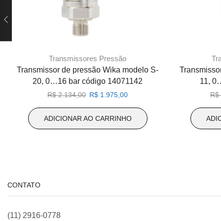
Transmissores Pressão
Tr
Transmissor de pressão Wika modelo S-
Transmisso
20, 0…16 bar código 14071142
11, 0
O
O
R$
2.134,00
R$
1.975,00
R$
preço
preço
original
atual
ADICIONAR AO CARRINHO
ADI
era:
é:
R$ 2.134,00.
R$ 1.975,00.
CONTATO
(11) 2916-0778