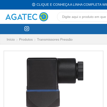
CLIQUE E CONHEÇA A LINHA COMPLETA WI
Início
Produtos
Transmissores Pressão