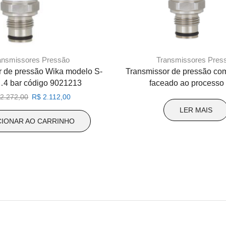
ansmissores Pressão
Transmissores Pres
r de pressão Wika modelo S-
Transmissor de pressão co
…4 bar código 9021213
faceado ao processo
O
O
2.272,00
R$
2.112,00
preço
preço
LER MAIS
original
atual
CIONAR AO CARRINHO
era:
é:
R$ 2.272,00.
R$ 2.112,00.