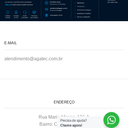
E-MAIL
atendimento@agatec.com.br
ENDEREÇO
Rua Maria Afonso, 166-A
Precisa de ajuda?
Bairro: Chácara Mafalda
Chame agora!