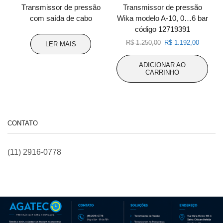
Transmissor de pressão
Transmissor de pressão
com saída de cabo
Wika modelo A-10, 0…6 bar
código 12719391
O
O
R$
1.250,00
R$
1.192,00
LER MAIS
preço
preço
original
atual
ADICIONAR AO
era:
é:
CARRINHO
R$ 1.250,00.
R$ 1.192
CONTATO
(11) 2916-0778