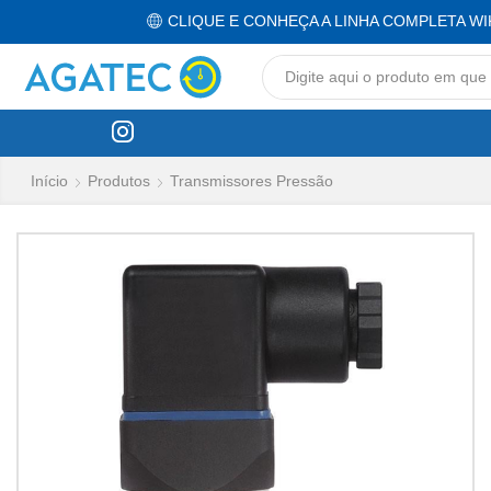
CLIQUE E CONHEÇA A LINHA COMPLETA WI
Início
Produtos
Transmissores Pressão