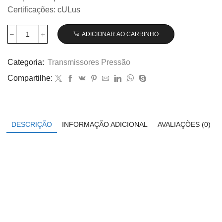
Certificações: cULus
ADICIONAR AO CARRINHO
Transmissor
de
pressão
Categoria:
Transmissores Pressão
Wika
Compartilhe:
modelo
A-
10,
0...25
bar
DESCRIÇÃO
INFORMAÇÃO ADICIONAL
AVALIAÇÕES (0)
código
12719308
quantidade