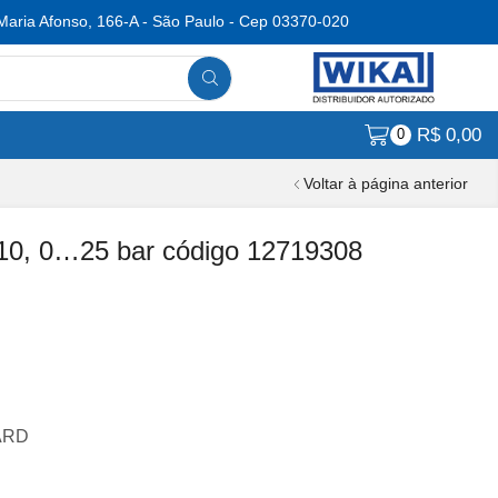
Maria Afonso, 166-A - São Paulo - Cep 03370-020
R$
0,00
0
Voltar à página anterior
10, 0…25 bar código 12719308
DARD