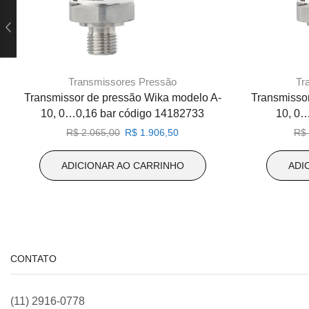
Transmissores Pressão
Tr
Transmissor de pressão Wika modelo A-
Transmisso
10, 0…0,16 bar código 14182733
10, 0…
O
O
R$
2.065,00
R$
1.906,50
R$
preço
preço
original
atual
ADICIONAR AO CARRINHO
ADI
era:
é:
R$ 2.065,00.
R$ 1.906,50.
CONTATO
(11) 2916-0778