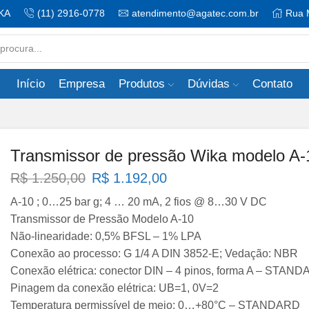
KA
(11) 2916-0778
atendimento@agatec.com.br
Rua 
Search
input
Início
Empresa
Produtos
Dúvidas
Contato
Transmissor de pressão Wika modelo A-
O
O
R$
1.250,00
R$
1.192,00
preço
preço
A-10 ; 0…25 bar g; 4 … 20 mA, 2 fios @ 8…30 V DC
original
atual
Transmissor de Pressão Modelo A-10
era:
é:
Não-linearidade: 0,5% BFSL – 1% LPA
R$ 1.250,00.
R$ 1.192,00.
Conexão ao processo: G 1/4 A DIN 3852-E; Vedação: NBR
Conexão elétrica: conector DIN – 4 pinos, forma A – STAN
Pinagem da conexão elétrica: UB=1, 0V=2
Temperatura permissível de meio: 0…+80°C – STANDARD