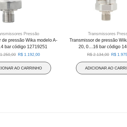
ansmissores Pressão
Transmissores Pres
r de pressão Wika modelo A-
Transmissor de pressão Wik
4 bar código 12719251
20, 0…16 bar código 1
O
O
O
1.250,00
R$
1.192,00
R$
2.134,00
R$
1.975
preço
preço
preço
original
atual
original
CIONAR AO CARRINHO
ADICIONAR AO CARR
era:
é:
era:
R$ 1.250,00.
R$ 1.192,00.
R$ 2.134