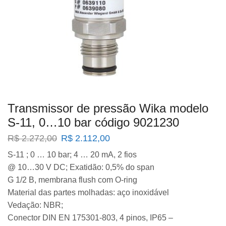
Transmissor de pressão Wika modelo
S-11, 0…10 bar código 9021230
O
O
R$
2.272,00
R$
2.112,00
preço
preço
S-11 ; 0 … 10 bar; 4 … 20 mA, 2 fios
original
atual
@ 10…30 V DC; Exatidão: 0,5% do span
era:
é:
R$ 2.272,00.
R$ 2.112,00.
G 1/2 B, membrana flush com O-ring
Material das partes molhadas: aço inoxidável
Vedação: NBR;
Conector DIN EN 175301-803, 4 pinos, IP65 –