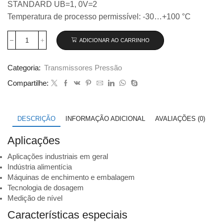
STANDARD UB=1, 0V=2
Temperatura de processo permissível: -30…+100 °C
ADICIONAR AO CARRINHO
Transmissor
de
pressão
Categoria:
Transmissores Pressão
Wika
modelo
Compartilhe:
S-
11,
0...10
bar
DESCRIÇÃO
INFORMAÇÃO ADICIONAL
AVALIAÇÕES (0)
código
9021230
Aplicações
quantidade
Aplicações industriais em geral
Indústria alimentícia
Máquinas de enchimento e embalagem
Tecnologia de dosagem
Medição de nível
Características especiais