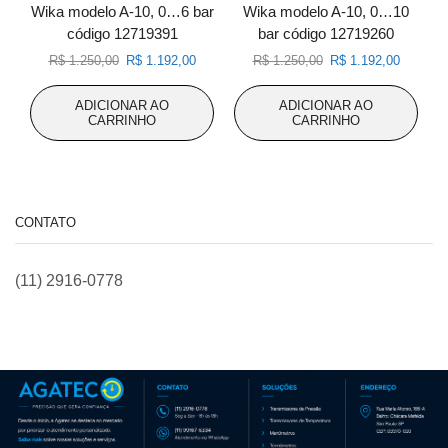
Wika modelo A-10, 0…6 bar
Wika modelo A-10, 0…10
código 12719391
bar código 12719260
O
O
O
O
R$
1.250,00
R$
1.192,00
R$
1.250,00
R$
1.192,00
preço
preço
preço
preço
original
atual
original
atual
ADICIONAR AO
ADICIONAR AO
era:
é:
era:
é:
CARRINHO
CARRINHO
R$ 1.250,00.
R$ 1.192,00.
R$ 1.250,00.
R$ 1.192
CONTATO
(11) 2916-0778