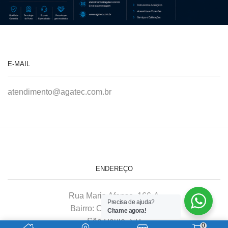
E-MAIL
atendimento@agatec.com.br
ENDEREÇO
Rua Maria Afonso, 166-A
Precisa de ajuda?
Bairro: Chácara Mafalda
Chame agora!
São Paulo–SP
0