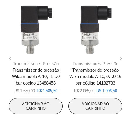
Transmissores Pressão
Transmissores Pressão
Transmissor de pressão
Transmissor de pressão
Wika modelo A-10, -1…0
Wika modelo A-10, 0…0,16
W
bar código 13488458
bar código 14182733
O
O
O
O
R$
1.680,00
R$
1.585,50
R$
2.065,00
R$
1.906,50
preço
preço
preço
preço
original
atual
original
atual
ADICIONAR AO
ADICIONAR AO
era:
é:
era:
é:
CARRINHO
CARRINHO
R$ 1.680,00.
R$ 1.585,50.
R$ 2.065,00.
R$ 1.906