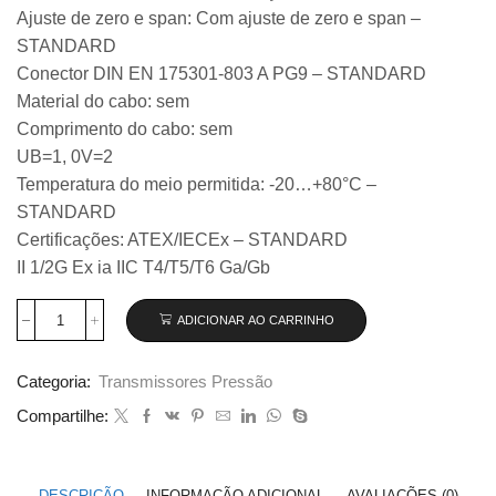
Ajuste de zero e span: Com ajuste de zero e span –
STANDARD
Conector DIN EN 175301-803 A PG9 – STANDARD
Material do cabo: sem
Comprimento do cabo: sem
UB=1, 0V=2
Temperatura do meio permitida: -20…+80°C –
STANDARD
Certificações: ATEX/IECEx – STANDARD
II 1/2G Ex ia IIC T4/T5/T6 Ga/Gb
ADICIONAR AO CARRINHO
Transmissor
de
pressão
Categoria:
Transmissores Pressão
Wika
modelo
Compartilhe:
IS-
3,
0...0,6
bar
DESCRIÇÃO
INFORMAÇÃO ADICIONAL
AVALIAÇÕES (0)