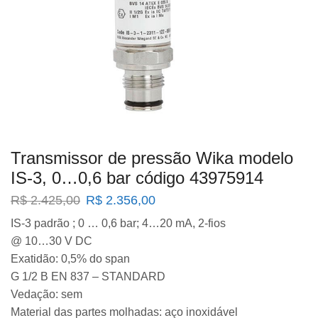
Transmissor de pressão Wika modelo
IS-3, 0…0,6 bar código 43975914
O
O
R$
2.425,00
R$
2.356,00
preço
preço
IS-3 padrão ; 0 … 0,6 bar; 4…20 mA, 2-fios
original
atual
@ 10…30 V DC
era:
é:
R$ 2.425,00.
R$ 2.356,00.
Exatidão: 0,5% do span
G 1/2 B EN 837 – STANDARD
Vedação: sem
Material das partes molhadas: aço inoxidável