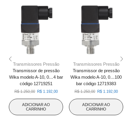
Transmissores Pressão
Transmissores Pressão
Transmissor de pressão
Transmissor de pressão
Wika modelo A-10, 0…4 bar
Wika modelo A-10, 0…100
W
código 12719251
bar código 12719383
O
O
O
O
R$
1.250,00
R$
1.192,00
R$
1.250,00
R$
1.192,00
preço
preço
preço
preço
original
atual
original
atual
ADICIONAR AO
ADICIONAR AO
era:
é:
era:
é:
CARRINHO
CARRINHO
R$ 1.250,00.
R$ 1.192,00.
R$ 1.250,00.
R$ 1.192