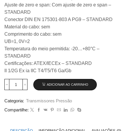
Ajuste de zero e span: Com ajuste de zero e span –
STANDARD
Conector DIN EN 175301-803 A PG9 – STANDARD
Material do cabo: sem
Comprimento do cabo: sem
UB=1, 0V=2
Temperatura do meio permitida: -20…+80°C –
STANDARD
Certificações: ATEX/IECEx – STANDARD
II 1/2G Ex ia IIC T4/T5/T6 Ga/Gb
ADICIONAR AO CARRINHO
Transmissor
de
pressão
Categoria:
Transmissores Pressão
Wika
modelo
Compartilhe:
IS-
3,
0
...
DESCRIÇÃO
INFORMAÇÃO ADICIONAL
AVALIAÇÕES (0)