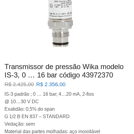
Transmissor de pressão Wika modelo
IS-3, 0 … 16 bar código 43972370
O
O
R$
2.425,00
R$
2.356,00
preço
preço
IS-3 padrão ; 0 … 16 bar; 4…20 mA, 2-fios
original
atual
@ 10…30 V DC
era:
é:
R$ 2.425,00.
R$ 2.356,00.
Exatidão: 0,5% do span
G 1/2 B EN 837 – STANDARD
Vedação: sem
Material das partes molhadas: aço inoxidável