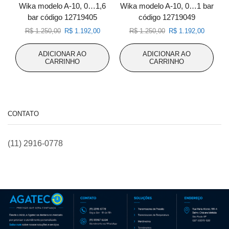
Wika modelo A-10, 0…1,6
Wika modelo A-10, 0…1 bar
bar código 12719405
código 12719049
O
O
O
O
R$
1.250,00
R$
1.192,00
R$
1.250,00
R$
1.192,00
preço
preço
preço
preço
original
atual
original
atual
ADICIONAR AO
ADICIONAR AO
era:
é:
era:
é:
CARRINHO
CARRINHO
R$ 1.250,00.
R$ 1.192,00.
R$ 1.250,00.
R$ 1.192
CONTATO
(11) 2916-0778