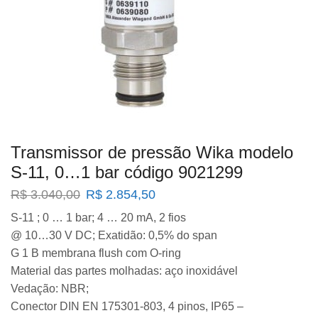
Transmissor de pressão Wika modelo
S-11, 0…1 bar código 9021299
O
O
R$
3.040,00
R$
2.854,50
preço
preço
S-11 ; 0 … 1 bar; 4 … 20 mA, 2 fios
original
atual
@ 10…30 V DC; Exatidão: 0,5% do span
era:
é:
R$ 3.040,00.
R$ 2.854,50.
G 1 B membrana flush com O-ring
Material das partes molhadas: aço inoxidável
Vedação: NBR;
Conector DIN EN 175301-803, 4 pinos, IP65 –