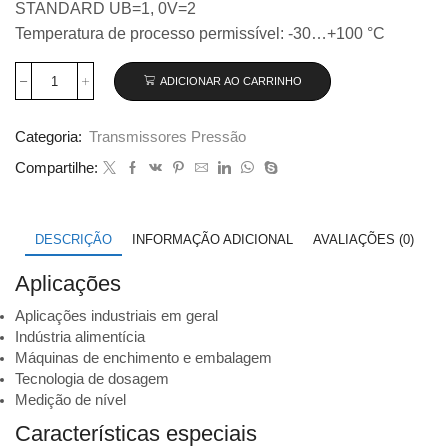
STANDARD UB=1, 0V=2
Temperatura de processo permissível: -30…+100 °C
ADICIONAR AO CARRINHO
Transmissor
de
pressão
Categoria:
Transmissores Pressão
Wika
modelo
Compartilhe:
S-
11,
0...1
bar
DESCRIÇÃO
INFORMAÇÃO ADICIONAL
AVALIAÇÕES (0)
código
9021299
Aplicações
quantidade
Aplicações industriais em geral
Indústria alimentícia
Máquinas de enchimento e embalagem
Tecnologia de dosagem
Medição de nível
Características especiais