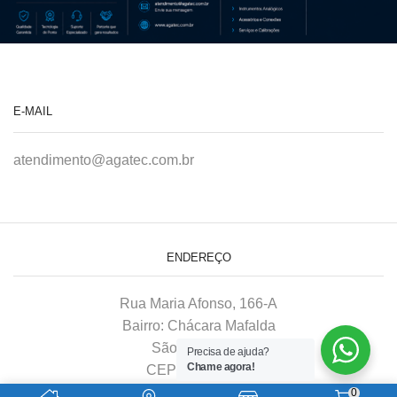
E-MAIL
atendimento@agatec.com.br
ENDEREÇO
Rua Maria Afonso, 166-A
Bairro: Chácara Mafalda
São Paulo–SP
Precisa de ajuda?
Chame agora!
CEP: 03370-020
0