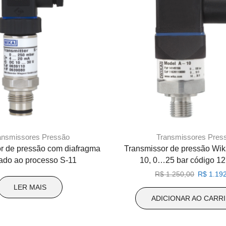
ansmissores Pressão
Transmissores Pres
r de pressão com diafragma
Transmissor de pressão Wik
ado ao processo S-11
10, 0…25 bar código 1
O
R$
1.250,00
R$
1.192
preço
LER MAIS
original
ADICIONAR AO CARR
era:
R$ 1.250