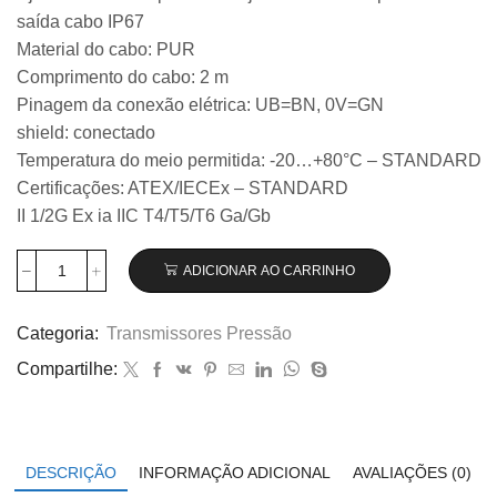
saída cabo IP67
Material do cabo: PUR
Comprimento do cabo: 2 m
Pinagem da conexão elétrica: UB=BN, 0V=GN
shield: conectado
Temperatura do meio permitida: -20…+80°C – STANDARD
Certificações: ATEX/IECEx – STANDARD
II 1/2G Ex ia IIC T4/T5/T6 Ga/Gb
ADICIONAR AO CARRINHO
Transmissor
de
pressão
Categoria:
Transmissores Pressão
Wika
Compartilhe:
modelo
IS-
3,
0...1
bar
DESCRIÇÃO
INFORMAÇÃO ADICIONAL
AVALIAÇÕES (0)
código