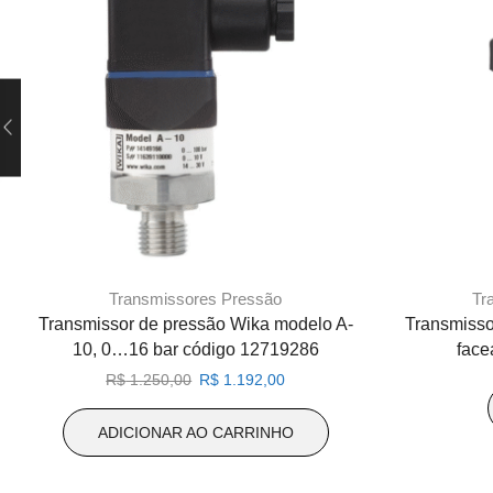
Transmissores Pressão
Tr
Transmissor de pressão Wika modelo A-
Transmisso
10, 0…16 bar código 12719286
face
O
O
R$
1.250,00
R$
1.192,00
preço
preço
original
atual
ADICIONAR AO CARRINHO
era:
é:
R$ 1.250,00.
R$ 1.192,00.