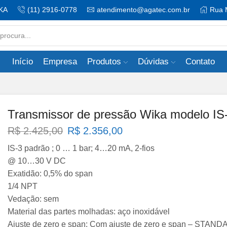
KA
(11) 2916-0778
atendimento@agatec.com.br
Rua 
Search
input
Início
Empresa
Produtos
Dúvidas
Contato
Transmissor de pressão Wika modelo IS
O
O
R$
2.425,00
R$
2.356,00
preço
preço
IS-3 padrão ; 0 … 1 bar; 4…20 mA, 2-fios
original
atual
@ 10…30 V DC
era:
é:
Exatidão: 0,5% do span
R$ 2.425,00.
R$ 2.356,00.
1/4 NPT
Vedação: sem
Material das partes molhadas: aço inoxidável
Ajuste de zero e span: Com ajuste de zero e span – STAN