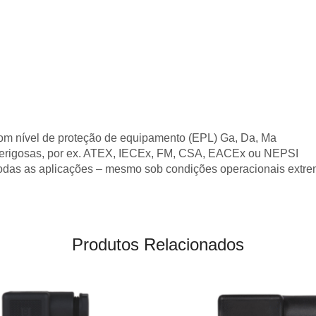
58439562
quantidade
 com nível de proteção de equipamento (EPL) Ga, Da, Ma
erigosas, por ex. ATEX, IECEx, FM, CSA, EACEx ou NEPSI
odas as aplicações – mesmo sob condições operacionais extr
Produtos Relacionados