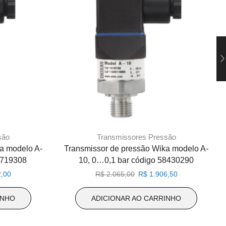
são
Transmissores Pressão
a modelo A-
Transmissor de pressão Wika modelo A-
2719308
10, 0…0,1 bar código 58430290
O
O
O
,00
R$
2.065,00
R$
1.906,50
preço
preço
preço
atual
original
atual
INHO
ADICIONAR AO CARRINHO
é:
era:
é:
,00.
R$ 1.192,00.
R$ 2.065,00.
R$ 1.906,50.