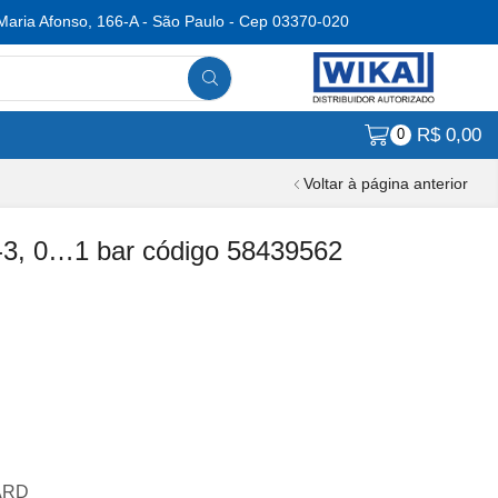
Maria Afonso, 166-A - São Paulo - Cep 03370-020
R$
0,00
0
Voltar à página anterior
-3, 0…1 bar código 58439562
DARD