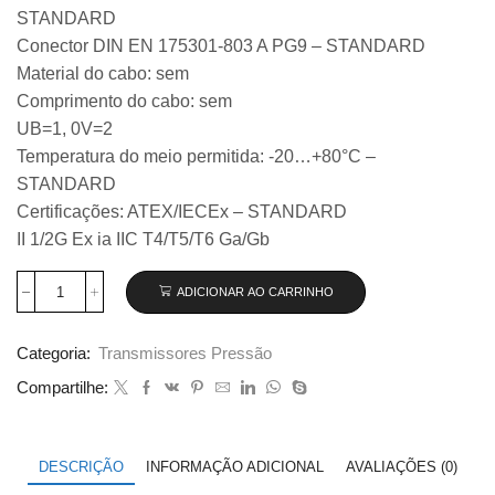
STANDARD
Conector DIN EN 175301-803 A PG9 – STANDARD
Material do cabo: sem
Comprimento do cabo: sem
UB=1, 0V=2
Temperatura do meio permitida: -20…+80°C –
STANDARD
Certificações: ATEX/IECEx – STANDARD
II 1/2G Ex ia IIC T4/T5/T6 Ga/Gb
ADICIONAR AO CARRINHO
Transmissor
de
pressão
Categoria:
Transmissores Pressão
Wika
modelo
Compartilhe:
IS-
3,
0
...
DESCRIÇÃO
INFORMAÇÃO ADICIONAL
AVALIAÇÕES (0)
25