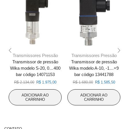
Transmissores Pressão
Transmissores Pressão
Transmissor de pressão
Transmissor de pressão
Wika modelo S-20, 0…400
Wika modelo A-10, -1…+9
bar código 14071153
bar código 13441788
O
O
O
O
R$
2.134,00
R$
1.975,00
R$
1.680,00
R$
1.585,50
preço
preço
preço
preço
original
atual
original
atual
ADICIONAR AO
ADICIONAR AO
era:
é:
era:
é:
CARRINHO
CARRINHO
R$ 2.134,00.
R$ 1.975,00.
R$ 1.680,00.
R$ 1.585
CONTATO