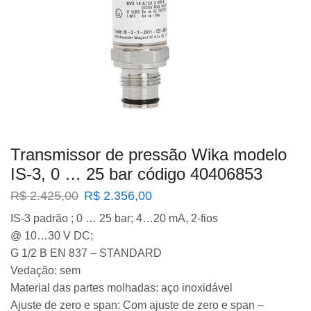
Transmissor de pressão Wika modelo
IS-3, 0 … 25 bar código 40406853
O
O
R$
2.425,00
R$
2.356,00
preço
preço
IS-3 padrão ; 0 … 25 bar; 4…20 mA, 2-fios
original
atual
@ 10…30 V DC;
era:
é:
R$ 2.425,00.
R$ 2.356,00.
G 1/2 B EN 837 – STANDARD
Vedação: sem
Material das partes molhadas: aço inoxidável
Ajuste de zero e span: Com ajuste de zero e span –