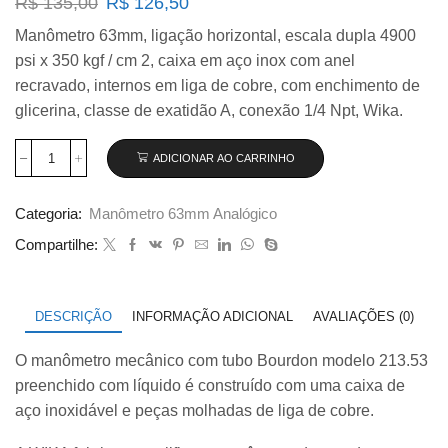
O
O
R$
135,00
R$
126,50
preço
preço
Manômetro 63mm, ligação horizontal, escala dupla 4900
original
atual
psi x 350 kgf / cm 2, caixa em aço inox com anel
era:
é:
R$ 135,00.
R$ 126,50.
recravado, internos em liga de cobre, com enchimento de
glicerina, classe de exatidão A, conexão 1/4 Npt, Wika.
ADICIONAR AO CARRINHO
Manômetro
Wika
63mm
Categoria:
Manômetro 63mm Analógico
Horizontal
4900×350
Compartilhe:
com
glicerina
modelo
213.53.063
DESCRIÇÃO
INFORMAÇÃO ADICIONAL
AVALIAÇÕES (0)
quantidade
O manômetro mecânico com tubo Bourdon modelo 213.53
preenchido com líquido é construído com uma caixa de
aço inoxidável e peças molhadas de liga de cobre.