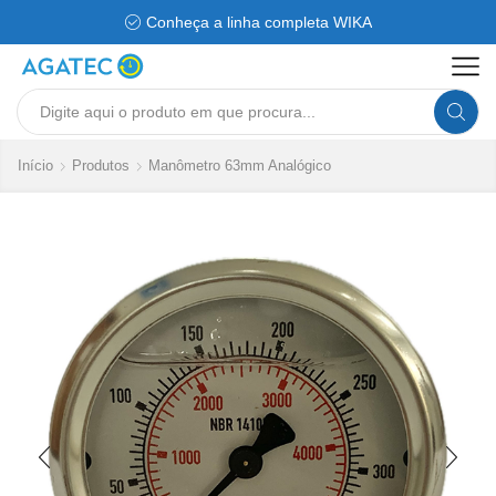
Conheça a linha completa WIKA
Search
input
Início
Produtos
Manômetro 63mm Analógico