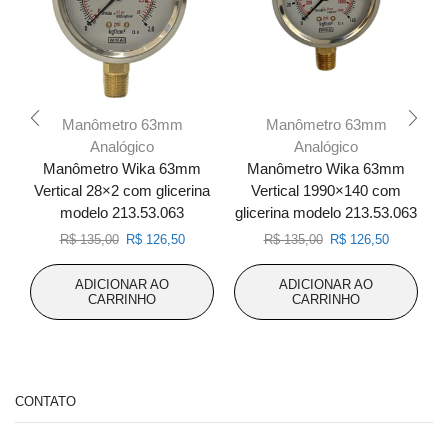
Manômetro 63mm
Manômetro 63mm
Analógico
Analógico
Manômetro Wika 63mm
Manômetro Wika 63mm
Vertical 28×2 com glicerina
Vertical 1990×140 com
modelo 213.53.063
glicerina modelo 213.53.063
g
O
O
O
O
R$
135,00
R$
126,50
R$
135,00
R$
126,50
preço
preço
preço
preço
original
atual
original
atual
ADICIONAR AO
ADICIONAR AO
era:
é:
era:
é:
CARRINHO
CARRINHO
R$ 135,00.
R$ 126,50.
R$ 135,00.
R$ 126,50
CONTATO