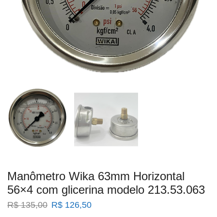
Manômetro Wika 63mm Horizontal
56×4 com glicerina modelo 213.53.063
O
O
R$
135,00
R$
126,50
preço
preço