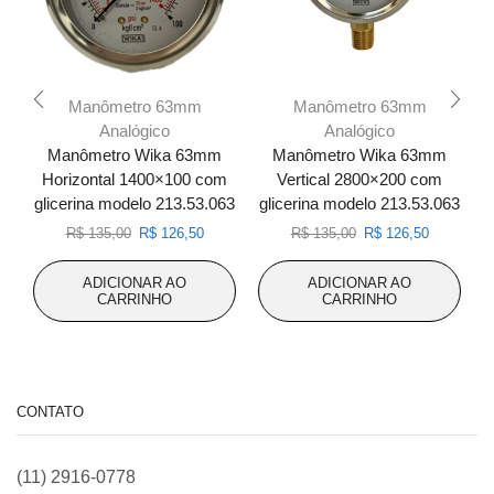
Manômetro 63mm
Manômetro 63mm
Analógico
Analógico
Manômetro Wika 63mm
Manômetro Wika 63mm
Horizontal 1400×100 com
Vertical 2800×200 com
glicerina modelo 213.53.063
glicerina modelo 213.53.063
g
O
O
O
O
R$
135,00
R$
126,50
R$
135,00
R$
126,50
preço
preço
preço
preço
original
atual
original
atual
ADICIONAR AO
ADICIONAR AO
era:
é:
era:
é:
CARRINHO
CARRINHO
R$ 135,00.
R$ 126,50.
R$ 135,00.
R$ 126,50
CONTATO
(11) 2916-0778