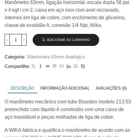
Manômetro 63mm, ligação horizontal, escala dupla 56 psi
original
atual
x 4 kgf / cm 2, caixa em aço inox com anel recravado,
era:
é:
R$ 135,00.
R$ 126,50.
internos em liga de cobre, com enchimento de glicerina,
classe de exatidão A, conexão 1/4 Npt, Wika.
ADICIONAR AO CARRINHO
Manômetro
Wika
63mm
Categoria:
Manômetro 63mm Analógico
Horizontal
56×4
Compartilhe:
com
glicerina
modelo
213.53.063
DESCRIÇÃO
INFORMAÇÃO ADICIONAL
AVALIAÇÕES (0)
quantidade
O manômetro mecânico com tubo Bourdon modelo 213.53
preenchido com líquido é construído com uma caixa de
aço inoxidável e peças molhadas de liga de cobre.
A WIKA fabrica e qualifica o manômetro de acordo com as