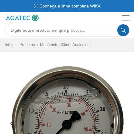
Conheça a linha completa WIKA
Search
input
Início
Produtos
Manômetro 63mm Analógico