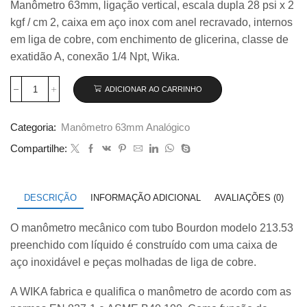
Manômetro 63mm, ligação vertical, escala dupla 28 psi x 2
original
atual
kgf / cm 2, caixa em aço inox com anel recravado, internos
era:
é:
R$ 135,00.
R$ 126,50.
em liga de cobre, com enchimento de glicerina, classe de
exatidão A, conexão 1/4 Npt, Wika.
ADICIONAR AO CARRINHO
Manômetro
Wika
63mm
Categoria:
Manômetro 63mm Analógico
Vertical
28×2
Compartilhe:
com
glicerina
modelo
213.53.063
DESCRIÇÃO
INFORMAÇÃO ADICIONAL
AVALIAÇÕES (0)
quantidade
O manômetro mecânico com tubo Bourdon modelo 213.53
preenchido com líquido é construído com uma caixa de
aço inoxidável e peças molhadas de liga de cobre.
A WIKA fabrica e qualifica o manômetro de acordo com as