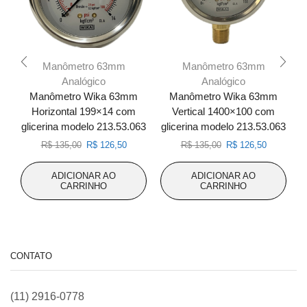
Manômetro 63mm
Manômetro 63mm
Analógico
Analógico
Manômetro Wika 63mm
Manômetro Wika 63mm
Horizontal 199×14 com
Vertical 1400×100 com
glicerina modelo 213.53.063
glicerina modelo 213.53.063
g
O
O
O
O
R$
135,00
R$
126,50
R$
135,00
R$
126,50
preço
preço
preço
preço
original
atual
original
atual
ADICIONAR AO
ADICIONAR AO
era:
é:
era:
é:
CARRINHO
CARRINHO
R$ 135,00.
R$ 126,50.
R$ 135,00.
R$ 126,50
CONTATO
(11) 2916-0778