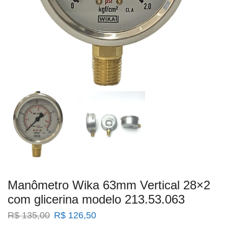
Manômetro Wika 63mm Vertical 28×2
com glicerina modelo 213.53.063
O
O
R$
135,00
R$
126,50
preço
preço