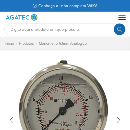
Conheça a linha completa WIKA
Search
input
Início
Produtos
Manômetro 63mm Analógico