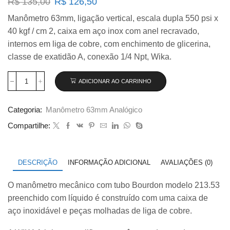
O
O
R$
135,00
R$
126,50
preço
preço
Manômetro 63mm, ligação vertical, escala dupla 550 psi x
original
atual
40 kgf / cm 2, caixa em aço inox com anel recravado,
era:
é:
R$ 135,00.
R$ 126,50.
internos em liga de cobre, com enchimento de glicerina,
classe de exatidão A, conexão 1/4 Npt, Wika.
ADICIONAR AO CARRINHO
Manômetro
Wika
63mm
Categoria:
Manômetro 63mm Analógico
Vertical
550×40
Compartilhe:
com
glicerina
modelo
213.53.063
DESCRIÇÃO
INFORMAÇÃO ADICIONAL
AVALIAÇÕES (0)
quantidade
O manômetro mecânico com tubo Bourdon modelo 213.53
preenchido com líquido é construído com uma caixa de
aço inoxidável e peças molhadas de liga de cobre.