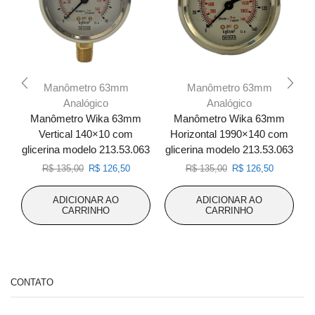
Manômetro 63mm
Manômetro 63mm
Analógico
Analógico
Manômetro Wika 63mm
Manômetro Wika 63mm
Vertical 140×10 com
Horizontal 1990×140 com
glicerina modelo 213.53.063
glicerina modelo 213.53.063
g
O
O
O
O
R$
135,00
R$
126,50
R$
135,00
R$
126,50
preço
preço
preço
preço
original
atual
original
atual
ADICIONAR AO
ADICIONAR AO
era:
é:
era:
é:
CARRINHO
CARRINHO
R$ 135,00.
R$ 126,50.
R$ 135,00.
R$ 126,50
CONTATO