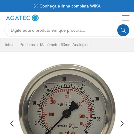
Conheça a linha completa WIKA
Search
input
Início
Produtos
Manômetro 63mm Analógico