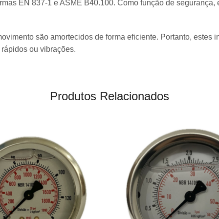
ormas EN 837-1 e ASME B40.100. Como função de segurança, es
ovimento são amortecidos de forma eficiente. Portanto, estes 
 rápidos ou vibrações.
Produtos Relacionados