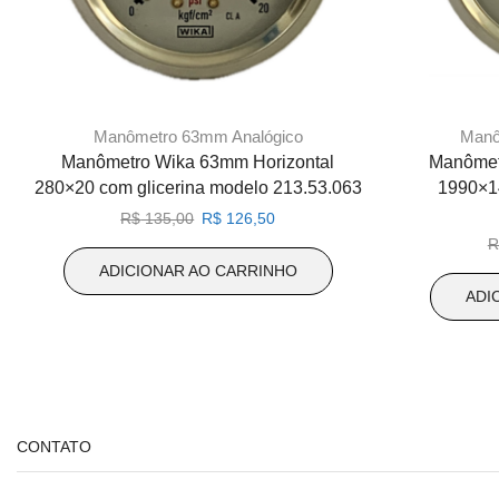
Manômetro 63mm Analógico
Manô
Manômetro Wika 63mm Horizontal
Manômet
280×20 com glicerina modelo 213.53.063
1990×1
O
O
R$
135,00
R$
126,50
preço
preço
R
original
atual
ADICIONAR AO CARRINHO
era:
é:
ADI
R$ 135,00.
R$ 126,50.
CONTATO