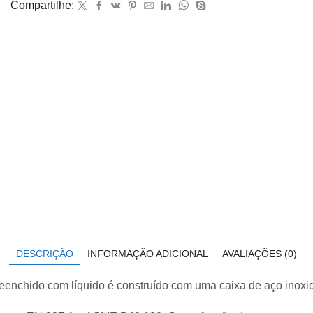
Compartilhe:
1990×140
com
glicerina
modelo
213.53.063
quantidade
DESCRIÇÃO
INFORMAÇÃO ADICIONAL
AVALIAÇÕES (0)
nchido com líquido é construído com uma caixa de aço inoxid