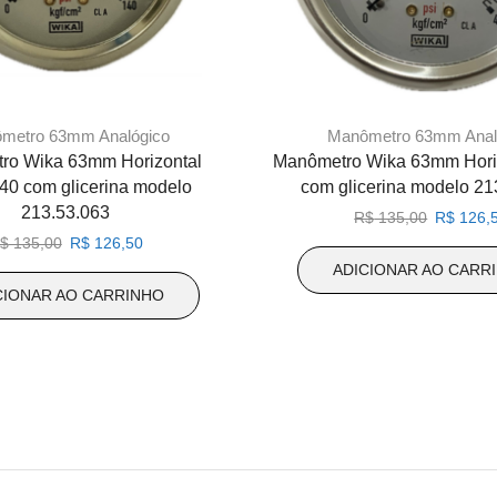
metro 63mm Analógico
Manômetro 63mm Anal
ro Wika 63mm Horizontal
Manômetro Wika 63mm Hori
40 com glicerina modelo
com glicerina modelo 21
213.53.063
O
R$
135,00
R$
126,
preço
O
O
$
135,00
R$
126,50
original
preço
preço
ADICIONAR AO CARR
era:
original
atual
CIONAR AO CARRINHO
R$ 135,0
era:
é:
R$ 135,00.
R$ 126,50.