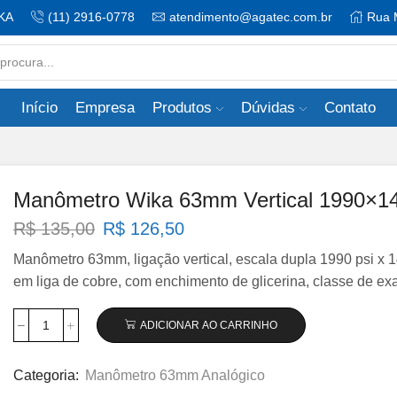
KA
(11) 2916-0778
atendimento@agatec.com.br
Rua 
Search
input
Início
Empresa
Produtos
Dúvidas
Contato
Manômetro Wika 63mm Vertical 1990×140
O
O
R$
135,00
R$
126,50
preço
preço
Manômetro 63mm, ligação vertical, escala dupla 1990 psi x 14
original
atual
em liga de cobre, com enchimento de glicerina, classe de ex
era:
é:
R$ 135,00.
R$ 126,50.
ADICIONAR AO CARRINHO
Manômetro
Wika
63mm
Categoria:
Manômetro 63mm Analógico
Vertical