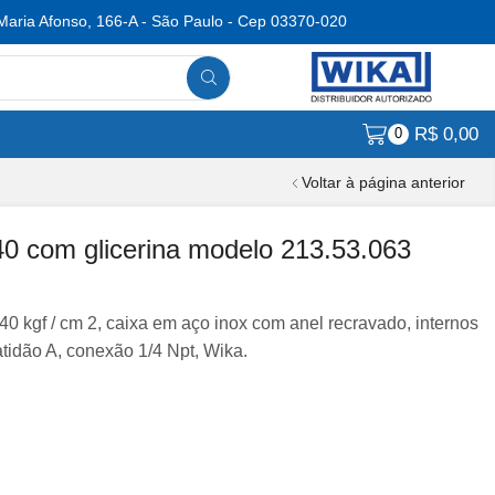
Maria Afonso, 166-A - São Paulo - Cep 03370-020
R$
0,00
0
Voltar à página anterior
 com glicerina modelo 213.53.063
0 kgf / cm 2, caixa em aço inox com anel recravado, internos
atidão A, conexão 1/4 Npt, Wika.