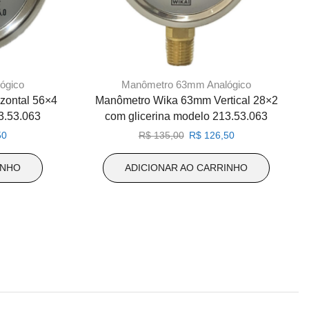
ógico
Manômetro 63mm Analógico
zontal 56×4
Manômetro Wika 63mm Vertical 28×2
3.53.063
com glicerina modelo 213.53.063
O
O
O
50
R$
135,00
R$
126,50
preço
preço
preço
atual
original
atual
INHO
ADICIONAR AO CARRINHO
é:
era:
é:
0.
R$ 126,50.
R$ 135,00.
R$ 126,50.