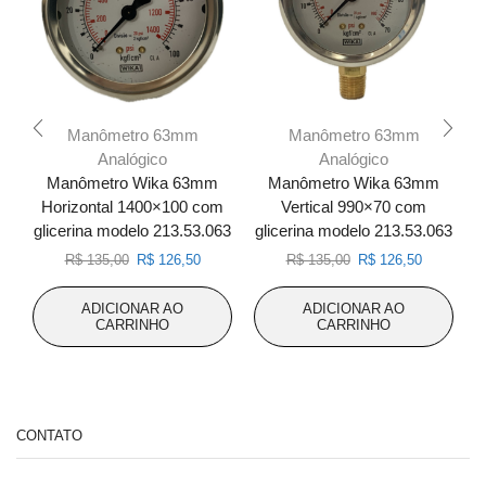
Manômetro 63mm
Manômetro 63mm
Analógico
Analógico
Manômetro Wika 63mm
Manômetro Wika 63mm
Horizontal 1400×100 com
Vertical 990×70 com
glicerina modelo 213.53.063
glicerina modelo 213.53.063
g
O
O
O
O
R$
135,00
R$
126,50
R$
135,00
R$
126,50
preço
preço
preço
preço
original
atual
original
atual
ADICIONAR AO
ADICIONAR AO
era:
é:
era:
é:
CARRINHO
CARRINHO
R$ 135,00.
R$ 126,50.
R$ 135,00.
R$ 126,50
CONTATO