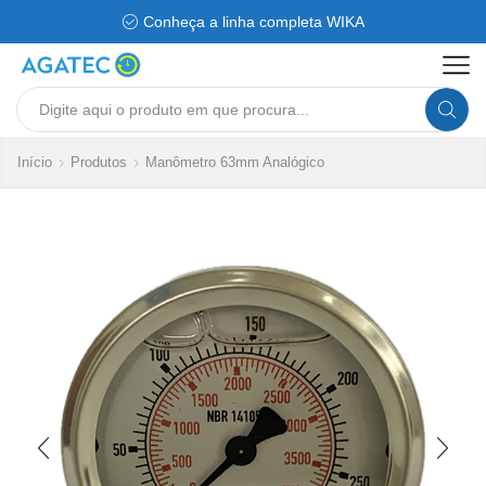
Conheça a linha completa WIKA
Search
input
Início
Produtos
Manômetro 63mm Analógico