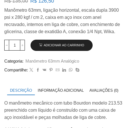
O
O
R$
135,00
R$
126,50
preço
preço
Manômetro 63mm, ligação horizontal, escala dupla 3900
original
atual
psi x 280 kgf / cm 2, caixa em aço inox com anel
era:
é:
R$ 135,00.
R$ 126,50.
recravado, internos em liga de cobre, com enchimento de
glicerina, classe de exatidão A, conexão 1/4 Npt, Wika.
ADICIONAR AO CARRINHO
Manômetro
Wika
63mm
Categoria:
Manômetro 63mm Analógico
Horizontal
3900×280
Compartilhe:
com
glicerina
modelo
213.53.063
DESCRIÇÃO
INFORMAÇÃO ADICIONAL
AVALIAÇÕES (0)
quantidade
O manômetro mecânico com tubo Bourdon modelo 213.53
preenchido com líquido é construído com uma caixa de
aço inoxidável e peças molhadas de liga de cobre.