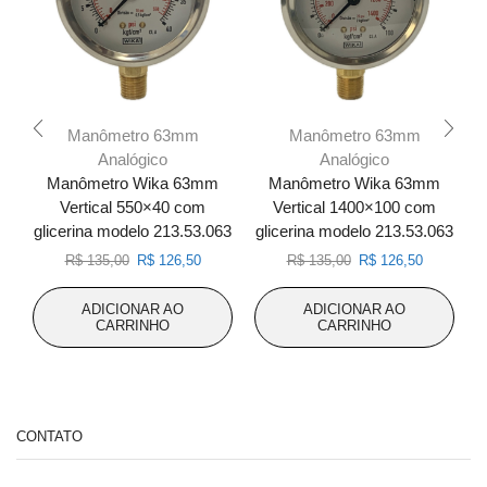
Manômetro 63mm
Manômetro 63mm
Analógico
Analógico
Manômetro Wika 63mm
Manômetro Wika 63mm
Vertical 550×40 com
Vertical 1400×100 com
glicerina modelo 213.53.063
glicerina modelo 213.53.063
g
O
O
O
O
R$
135,00
R$
126,50
R$
135,00
R$
126,50
preço
preço
preço
preço
original
atual
original
atual
ADICIONAR AO
ADICIONAR AO
era:
é:
era:
é:
CARRINHO
CARRINHO
R$ 135,00.
R$ 126,50.
R$ 135,00.
R$ 126,50
CONTATO