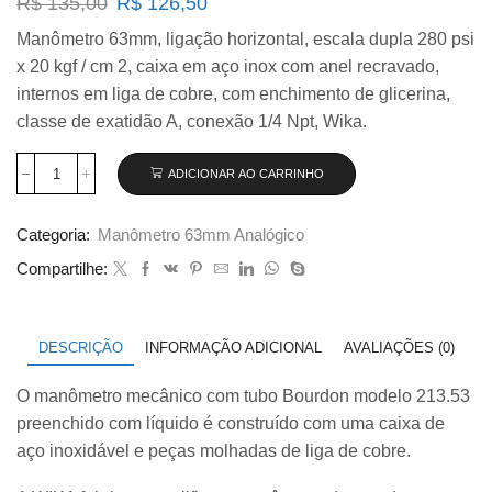
O
O
R$
135,00
R$
126,50
preço
preço
Manômetro 63mm, ligação horizontal, escala dupla 280 psi
original
atual
x 20 kgf / cm 2, caixa em aço inox com anel recravado,
era:
é:
R$ 135,00.
R$ 126,50.
internos em liga de cobre, com enchimento de glicerina,
classe de exatidão A, conexão 1/4 Npt, Wika.
ADICIONAR AO CARRINHO
Manômetro
Wika
63mm
Categoria:
Manômetro 63mm Analógico
Horizontal
280×20
Compartilhe:
com
glicerina
modelo
213.53.063
DESCRIÇÃO
INFORMAÇÃO ADICIONAL
AVALIAÇÕES (0)
quantidade
O manômetro mecânico com tubo Bourdon modelo 213.53
preenchido com líquido é construído com uma caixa de
aço inoxidável e peças molhadas de liga de cobre.