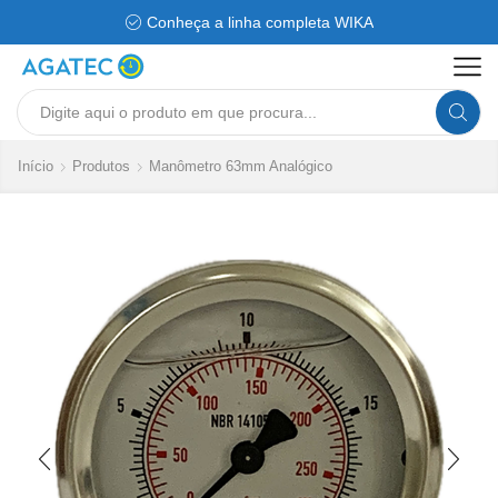
Conheça a linha completa WIKA
Search
input
Início
Produtos
Manômetro 63mm Analógico