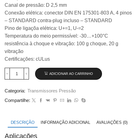
Canal de pressão: D 2,5 mm
Conexão elétrica: conector DIN EN 175301-803 A, 4 pinos
– STANDARD contra-plug incluso – STANDARD
Pino de ligaçõa elétrica: U+=1, U-=2
Temperatura do meio permissível: -30…+100°C
resistência à choque e vibração: 100 g choque, 20 g
vibração
Certificações: cULus
ADICIONAR AO CARRINHO
Transmissor
de
pressão
Categoria:
Transmissores Pressão
Wika
modelo
Compartilhe:
S-
20,
0...0,6
bar
DESCRIÇÃO
INFORMAÇÃO ADICIONAL
AVALIAÇÕES (0)
código
14071128
Aplicações
quantidade