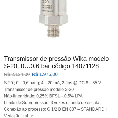
Transmissor de pressão Wika modelo
S-20, 0…0,6 bar código 14071128
O
O
R$
2.134,00
R$
1.975,00
preço
preço
S-20 ; 0…0,6 bar g; 4…20 mA, 2-fios @ DC 8…35 V
original
atual
Transmissor de pressão modelo S-20
era:
é:
R$ 2.134,00.
R$ 1.975,00.
Não-linearidade: 0,25% BFSL – 0,5% LPA
Limite de Sobrepressão: 3 vezes o fundo de escala
Conexão ao processo: G 1/2 B EN 837 – STANDARD ;
Vedação: cobre