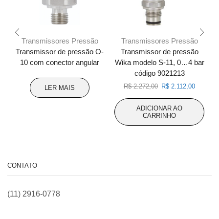
Transmissores Pressão
Transmissores Pressão
Transmissor de pressão O-
Transmissor de pressão
10 com conector angular
Wika modelo S-11, 0…4 bar
W
código 9021213
O
O
R$
2.272,00
R$
2.112,00
LER MAIS
preço
preço
original
atual
ADICIONAR AO
era:
é:
CARRINHO
R$ 2.272,00.
R$ 2.112
CONTATO
(11) 2916-0778