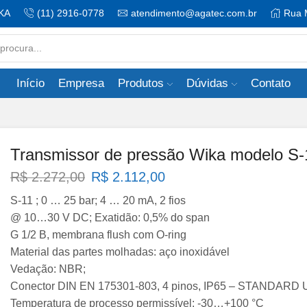
KA
(11) 2916-0778
atendimento@agatec.com.br
Rua 
Search
input
Início
Empresa
Produtos
Dúvidas
Contato
Transmissor de pressão Wika modelo S-
O
O
R$
2.272,00
R$
2.112,00
preço
preço
S-11 ; 0 … 25 bar; 4 … 20 mA, 2 fios
original
atual
@ 10…30 V DC; Exatidão: 0,5% do span
era:
é:
G 1/2 B, membrana flush com O-ring
R$ 2.272,00.
R$ 2.112,00.
Material das partes molhadas: aço inoxidável
Vedação: NBR;
Conector DIN EN 175301-803, 4 pinos, IP65 – STANDARD 
Temperatura de processo permissível: -30…+100 °C