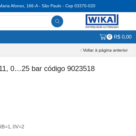
Maria Afonso, 166-A - São Paulo - Cep 03370-020
R$
0,00
0
Voltar à página anterior
11, 0…25 bar código 9023518
UB=1, 0V=2