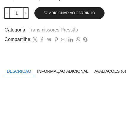
ADICIONAR AO CARRINHO
Transmissor
de
pressão
Categoria:
Transmissores Pressão
Wika
Compartilhe:
modelo
S-
11,
0...25
bar
código
DESCRIÇÃO
INFORMAÇÃO ADICIONAL
AVALIAÇÕES (0)
9023518
quantidade