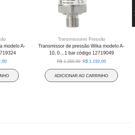
são
Transmissores Pressão
a modelo A-
Transmissor de pressão Wika modelo A-
2719324
10, 0…1 bar código 12719049
O
O
O
,00
R$
1.250,00
R$
1.192,00
preço
preço
preço
atual
original
atual
INHO
ADICIONAR AO CARRINHO
é:
era:
é:
,00.
R$ 1.192,00.
R$ 1.250,00.
R$ 1.192,00.