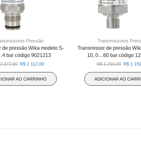
ansmissores Pressão
Transmissores Pres
r de pressão Wika modelo S-
Transmissor de pressão Wik
…4 bar código 9021213
10, 0…60 bar código 1
O
O
O
2.272,00
R$
2.112,00
R$
1.250,00
R$
1.192
preço
preço
preço
original
atual
original
CIONAR AO CARRINHO
ADICIONAR AO CARR
era:
é:
era:
R$ 2.272,00.
R$ 2.112,00.
R$ 1.250