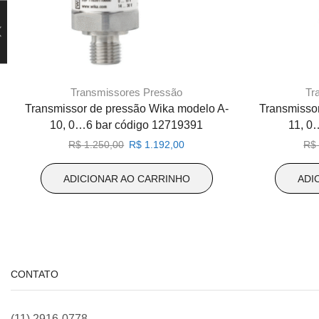
Transmissores Pressão
Tr
Transmissor de pressão Wika modelo A-
Transmisso
10, 0…6 bar código 12719391
11, 0
O
O
R$
1.250,00
R$
1.192,00
R$
preço
preço
original
atual
ADICIONAR AO CARRINHO
ADI
era:
é:
R$ 1.250,00.
R$ 1.192,00.
CONTATO
(11) 2916-0778