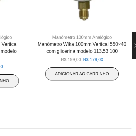
ógico
Manômetro 100mm Analógico
Vertical
Manômetro Wika 100mm Vertical 550×40
 modelo
com glicerina modelo 113.53.100
O
O
R$
199,00
R$
179,00
preço
preço
O
00
original
atual
preço
ADICIONAR AO CARRINHO
era:
é:
atual
INHO
R$ 199,00.
R$ 179,00.
é:
0.
R$ 179,00.