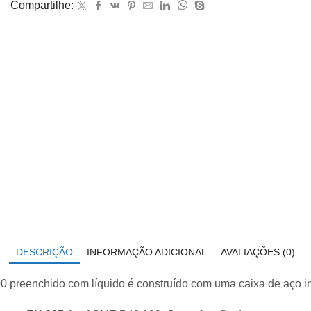
Compartilhe:
2800×200
com
glicerina
modelo
113.53.100
quantidade
DESCRIÇÃO
INFORMAÇÃO ADICIONAL
AVALIAÇÕES (0)
reenchido com líquido é construído com uma caixa de aço in