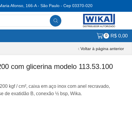
Maria Afonso, 166-A - São Paulo - Cep 03370-020
R$
0,00
0
Voltar à página anterior
0 com glicerina modelo 113.53.100
200 kgf / cm², caixa em aço inox com anel recravado,
sse de exatidão B, conexão ½ bsp, Wika.