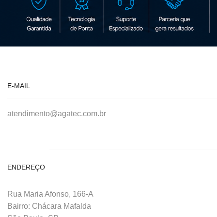
E-MAIL
atendimento@agatec.com.br
ENDEREÇO
Rua Maria Afonso, 166-A
Bairro: Chácara Mafalda