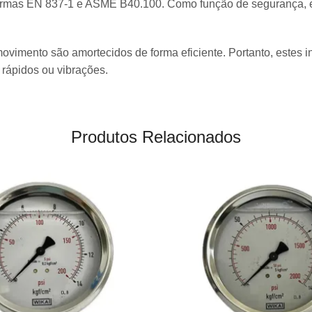
ormas EN 837-1 e ASME B40.100. Como função de segurança, es
ovimento são amortecidos de forma eficiente. Portanto, estes 
 rápidos ou vibrações.
Produtos Relacionados