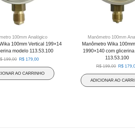
metro 100mm Analógico
Manômetro 100mm Anal
Wika 100mm Vertical 199×14
Manômetro Wika 100mm 
cerina modelo 113.53.100
1990×140 com glicerina
113.53.100
O
O
$
199,00
R$
179,00
preço
preço
O
R$
199,00
R$
179,
original
atual
preço
CIONAR AO CARRINHO
era:
é:
original
ADICIONAR AO CARR
R$ 199,00.
R$ 179,00.
era:
R$ 199,0