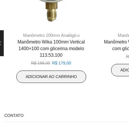
Manômetro 100mm Analógico
Manô
Manômetro Wika 100mm Vertical
Manômetro 
1400×100 com glicerina modelo
com gli
113.53.100
R
O
O
R$
199,00
R$
179,00
preço
preço
ADI
original
atual
ADICIONAR AO CARRINHO
era:
é:
R$ 199,00.
R$ 179,00.
CONTATO