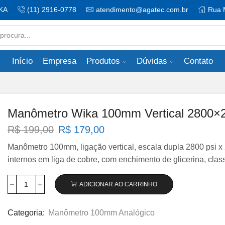
KA
(11) 2916-0778
atendimento@agatec.com.br
Rua 
Search
input
Início
Empresa
Produtos
Dúvidas
Contato
Manômetro Wika 100mm Vertical 2800×20
O
O
R$
199,00
R$
179,00
preço
preço
Manômetro 100mm, ligação vertical, escala dupla 2800 psi x 
original
atual
internos em liga de cobre, com enchimento de glicerina, cla
era:
é:
R$ 199,00.
R$ 179,00.
ADICIONAR AO CARRINHO
Manômetro
Wika
100mm
Categoria:
Manômetro 100mm Analógico
Vertical