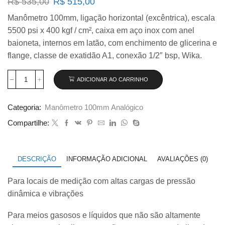
O
O
R$
535,00
R$
515,00
preço
preço
Manômetro 100mm, ligação horizontal (excêntrica), escala
original
atual
5500 psi x 400 kgf / cm², caixa em aço inox com anel
era:
é:
R$ 535,00.
R$ 515,00.
baioneta, internos em latão, com enchimento de glicerina e
flange, classe de exatidão A1, conexão 1/2″ bsp, Wika.
ADICIONAR AO CARRINHO
Manômetro
100mm
Horizontal
Categoria:
Manômetro 100mm Analógico
5500
psi
Compartilhe:
x
400
kgf
com
DESCRIÇÃO
INFORMAÇÃO ADICIONAL
AVALIAÇÕES (0)
glicerina
modelo
Para locais de medição com altas cargas de pressão
213.54.100
quantidade
dinâmica e vibrações
Para meios gasosos e líquidos que não são altamente