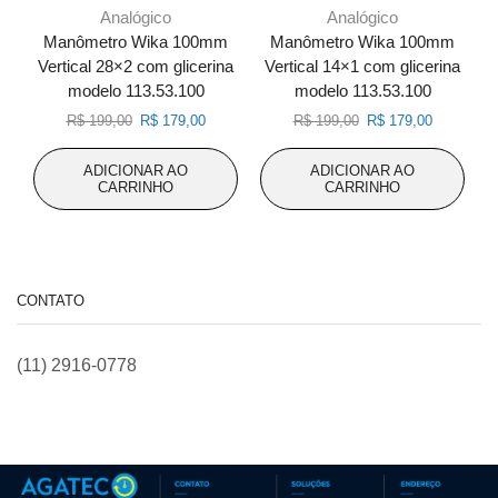
Analógico
Analógico
Manômetro Wika 100mm
Manômetro Wika 100mm
Vertical 28×2 com glicerina
Vertical 14×1 com glicerina
modelo 113.53.100
modelo 113.53.100
g
O
O
O
O
R$
199,00
R$
179,00
R$
199,00
R$
179,00
preço
preço
preço
preço
original
atual
original
atual
ADICIONAR AO
ADICIONAR AO
era:
é:
era:
é:
CARRINHO
CARRINHO
R$ 199,00.
R$ 179,00.
R$ 199,00.
R$ 179,00
CONTATO
(11) 2916-0778