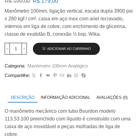
O
O
R$
199,00
R$
179,00
preço
preço
Manômetro 100mm, ligação vertical, escala dupla 3900 psi
original
atual
x 280 kgf / cm², caixa em aço inox com anel recravado,
era:
é:
R$ 199,00.
R$ 179,00.
internos em liga de cobre, com enchimento de glicerina,
classe de exatidão B, conexão ½ bsp, Wika.
ADICIONAR AO CARRINHO
Manômetro
Wika
100mm
Categoria:
Manômetro 100mm Analógico
Vertical
3900×280
Compartilhe:
com
glicerina
modelo
113.53.100
DESCRIÇÃO
INFORMAÇÃO ADICIONAL
AVALIAÇÕES (0)
quantidade
O manômetro mecânico com tubo Bourdon modelo
113.53.100 preenchido com líquido é construído com uma
caixa de aço inoxidável e peças molhadas de liga de
cobre.