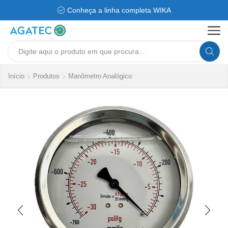
Conheça a linha completa WIKA
Search
input
Início
Produtos
Manômetro Analógico