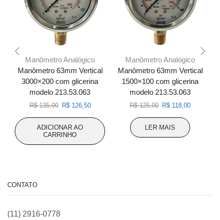
Manômetro Analógico
Manômetro Analógico
Manômetro 63mm Vertical
Manômetro 63mm Vertical
3000×200 com glicerina
1500×100 com glicerina
modelo 213.53.063
modelo 213.53.063
O
O
O
O
R$
135,00
R$
126,50
R$
125,00
R$
118,00
preço
preço
preço
preço
original
atual
original
atual
ADICIONAR AO
LER MAIS
era:
é:
era:
é:
CARRINHO
R$ 135,00.
R$ 126,50.
R$ 125,00.
R$ 118,00
CONTATO
(11) 2916-0778