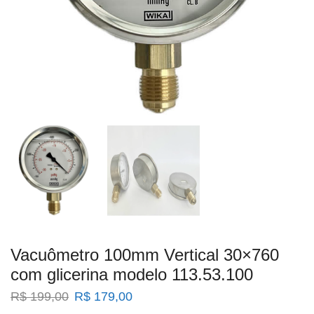
Vacuômetro 100mm Vertical 30×760
com glicerina modelo 113.53.100
O
O
R$
199,00
R$
179,00
preço
preço