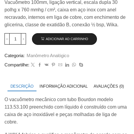
Vacuômetro 100mm, ligação vertical, escala dupla 30
original
atual
polhg x 760 mmhg / cm², caixa em aço inox com anel
era:
é:
R$ 199,00.
R$ 179,00.
recravado, internos em liga de cobre, com enchimento de
glicerina, classe de exatidão B, conexão ½ bsp, Wika.
ADICIONAR AO CARRINHO
Vacuômetro
100mm
Vertical
Categoria:
Manômetro Analógico
30×760
com
Compartilhe:
glicerina
modelo
113.53.100
quantidade
DESCRIÇÃO
INFORMAÇÃO ADICIONAL
AVALIAÇÕES (0)
O vacuômetro mecânico com tubo Bourdon modelo
113.53.100 preenchido com líquido é construído com uma
caixa de aço inoxidável e peças molhadas de liga de
cobre.