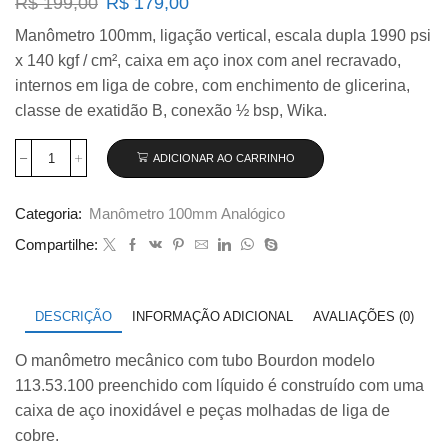
O
O
R$
199,00
R$
179,00
preço
preço
Manômetro 100mm, ligação vertical, escala dupla 1990 psi
original
atual
x 140 kgf / cm², caixa em aço inox com anel recravado,
era:
é:
R$ 199,00.
R$ 179,00.
internos em liga de cobre, com enchimento de glicerina,
classe de exatidão B, conexão ½ bsp, Wika.
ADICIONAR AO CARRINHO
Manômetro
Wika
100mm
Categoria:
Manômetro 100mm Analógico
Vertical
1990×140
Compartilhe:
com
glicerina
modelo
113.53.100
DESCRIÇÃO
INFORMAÇÃO ADICIONAL
AVALIAÇÕES (0)
quantidade
O manômetro mecânico com tubo Bourdon modelo
113.53.100 preenchido com líquido é construído com uma
caixa de aço inoxidável e peças molhadas de liga de
cobre.