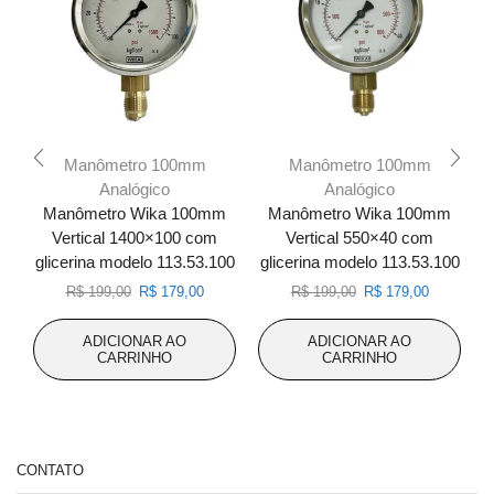
Manômetro 100mm
Manômetro 100mm
Analógico
Analógico
Manômetro Wika 100mm
Manômetro Wika 100mm
Vertical 1400×100 com
Vertical 550×40 com
glicerina modelo 113.53.100
glicerina modelo 113.53.100
g
O
O
O
O
R$
199,00
R$
179,00
R$
199,00
R$
179,00
preço
preço
preço
preço
original
atual
original
atual
ADICIONAR AO
ADICIONAR AO
era:
é:
era:
é:
CARRINHO
CARRINHO
R$ 199,00.
R$ 179,00.
R$ 199,00.
R$ 179,00
CONTATO