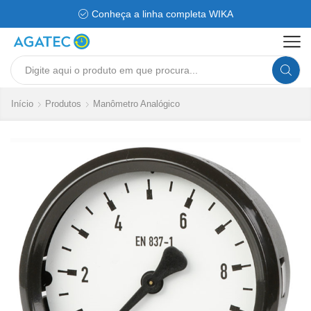
Conheça a linha completa WIKA
Search
input
Início
Produtos
Manômetro Analógico