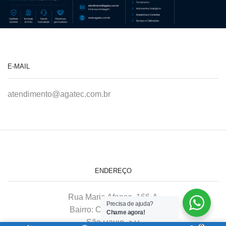
E-MAIL
atendimento@agatec.com.br
ENDEREÇO
Rua Maria Afonso, 166-A
Precisa de ajuda?
Bairro: Chácara Mafalda
Chame agora!
São Paulo–SP