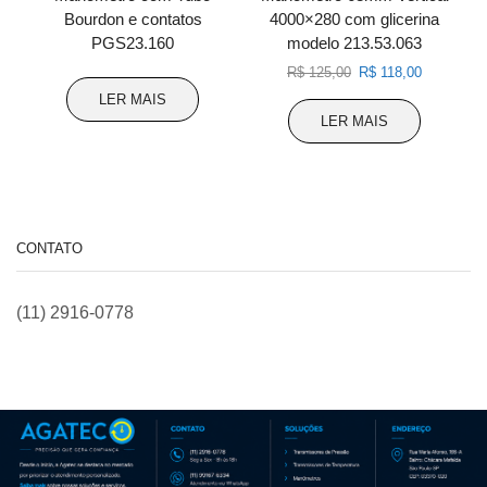
Bourdon e contatos
4000×280 com glicerina
PGS23.160
modelo 213.53.063
O
O
R$
125,00
R$
118,00
preço
preço
LER MAIS
original
atual
LER MAIS
era:
é:
R$ 125,00.
R$ 118,00
CONTATO
(11) 2916-0778