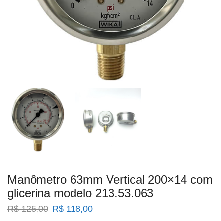
Manômetro 63mm Vertical 200×14 com
glicerina modelo 213.53.063
O
O
R$
125,00
R$
118,00
preço
preço