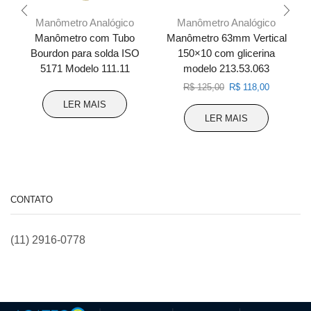
Manômetro Analógico
Manômetro Analógico
Manômetro com Tubo
Manômetro 63mm Vertical
Bourdon para solda ISO
150×10 com glicerina
5171 Modelo 111.11
modelo 213.53.063
O
O
R$
125,00
R$
118,00
preço
preço
LER MAIS
original
atual
LER MAIS
era:
é:
R$ 125,00.
R$ 118,00
CONTATO
(11) 2916-0778