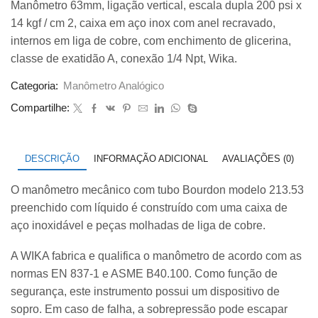
Manômetro 63mm, ligação vertical, escala dupla 200 psi x
original
atual
14 kgf / cm 2, caixa em aço inox com anel recravado,
era:
é:
R$ 125,00.
R$ 118,00.
internos em liga de cobre, com enchimento de glicerina,
classe de exatidão A, conexão 1/4 Npt, Wika.
Categoria:
Manômetro Analógico
Compartilhe:
DESCRIÇÃO
INFORMAÇÃO ADICIONAL
AVALIAÇÕES (0)
O manômetro mecânico com tubo Bourdon modelo 213.53
preenchido com líquido é construído com uma caixa de
aço inoxidável e peças molhadas de liga de cobre.
A WIKA fabrica e qualifica o manômetro de acordo com as
normas EN 837-1 e ASME B40.100. Como função de
segurança, este instrumento possui um dispositivo de
sopro. Em caso de falha, a sobrepressão pode escapar