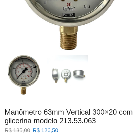
Manômetro 63mm Vertical 300×20 com
glicerina modelo 213.53.063
O
O
R$
135,00
R$
126,50
preço
preço