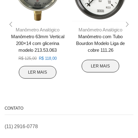
Manômetro Analógico
Manômetro Analógico
Manômetro 63mm Vertical
Manômetro com Tubo
200×14 com glicerina
Bourdon Modelo Liga de
modelo 213.53.063
cobre 111.26
O
O
R$
125,00
R$
118,00
preço
preço
LER MAIS
original
atual
LER MAIS
era:
é:
R$ 125,00.
R$ 118,00.
CONTATO
(11) 2916-0778