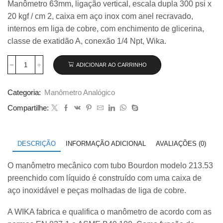
Manômetro 63mm, ligação vertical, escala dupla 300 psi x
original
atual
20 kgf / cm 2, caixa em aço inox com anel recravado,
era:
é:
R$ 135,00.
R$ 126,50.
internos em liga de cobre, com enchimento de glicerina,
classe de exatidão A, conexão 1/4 Npt, Wika.
ADICIONAR AO CARRINHO
Manômetro
63mm
Vertical
Categoria:
Manômetro Analógico
300×20
com
Compartilhe:
glicerina
modelo
213.53.063
quantidade
DESCRIÇÃO
INFORMAÇÃO ADICIONAL
AVALIAÇÕES (0)
O manômetro mecânico com tubo Bourdon modelo 213.53
preenchido com líquido é construído com uma caixa de
aço inoxidável e peças molhadas de liga de cobre.
A WIKA fabrica e qualifica o manômetro de acordo com as