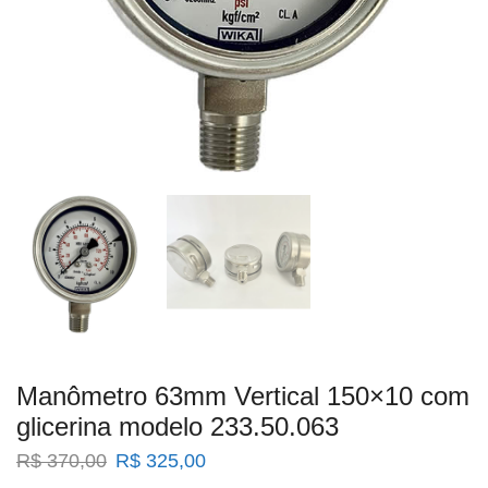
Manômetro 63mm Vertical 150×10 com
glicerina modelo 233.50.063
O
O
R$
370,00
R$
325,00
preço
preço