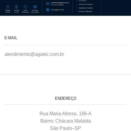
E-MAIL
atendimento@agatec.com.br
ENDEREÇO
Rua Maria Afonso, 166-A
Bairro: Chácara Mafalda
São Paulo–SP