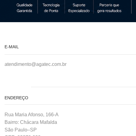
E-MAIL
atendimento@agatec.com.br
ENDEREÇO
Rua Maria Afonso, 166-A
Bairro: Chácara Mafalda
São Paulo–SP