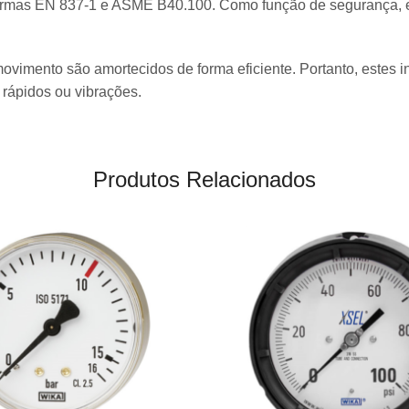
ormas EN 837-1 e ASME B40.100. Como função de segurança, es
ovimento são amortecidos de forma eficiente. Portanto, estes 
 rápidos ou vibrações.
Produtos Relacionados