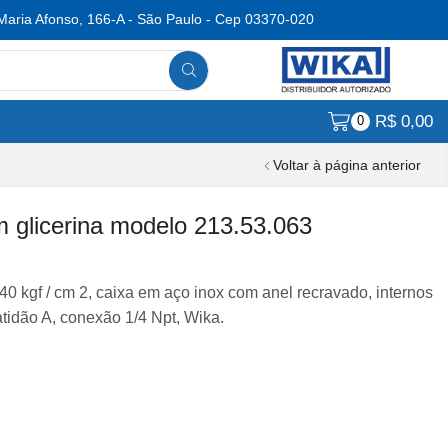
Maria Afonso, 166-A - São Paulo - Cep 03370-020
R$
0,00
0
Voltar à página anterior
glicerina modelo 213.53.063
0 kgf / cm 2, caixa em aço inox com anel recravado, internos
atidão A, conexão 1/4 Npt, Wika.