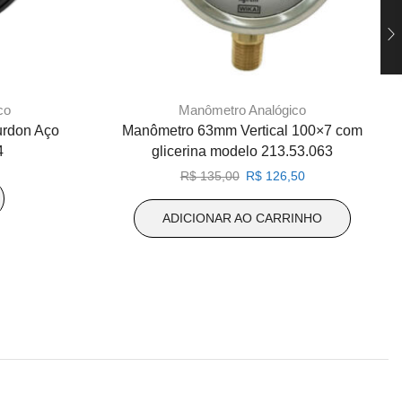
co
Manômetro Analógico
rdon Aço
Manômetro 63mm Vertical 100×7 com
4
glicerina modelo 213.53.063
O
O
R$
135,00
R$
126,50
preço
preço
original
atual
ADICIONAR AO CARRINHO
era:
é:
R$ 135,00.
R$ 126,50.