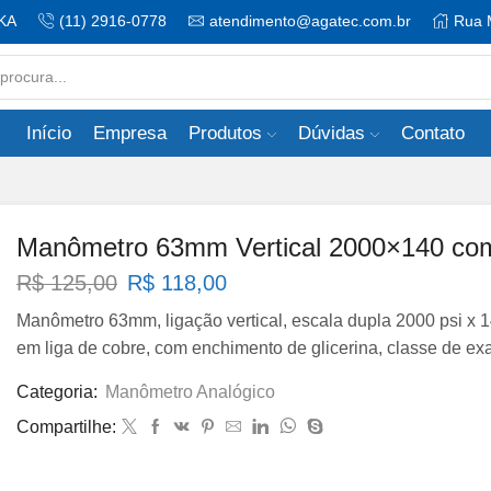
KA
(11) 2916-0778
atendimento@agatec.com.br
Rua 
Search
input
Início
Empresa
Produtos
Dúvidas
Contato
Manômetro 63mm Vertical 2000×140 com 
O
O
R$
125,00
R$
118,00
preço
preço
Manômetro 63mm, ligação vertical, escala dupla 2000 psi x 14
original
atual
em liga de cobre, com enchimento de glicerina, classe de ex
era:
é:
R$ 125,00.
R$ 118,00.
Categoria:
Manômetro Analógico
Compartilhe: