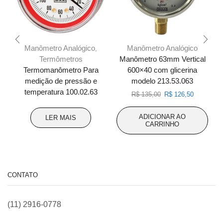
Manômetro Analógico
Manômetro Analógico
,
Termômetros
Manômetro 63mm Vertical
Termomanômetro Para
600×40 com glicerina
medição de pressão e
modelo 213.53.063
temperatura 100.02.63
O
O
R$
135,00
R$
126,50
preço
preço
original
atual
ADICIONAR AO
LER MAIS
era:
é:
CARRINHO
R$ 135,00.
R$ 126,50
CONTATO
(11) 2916-0778