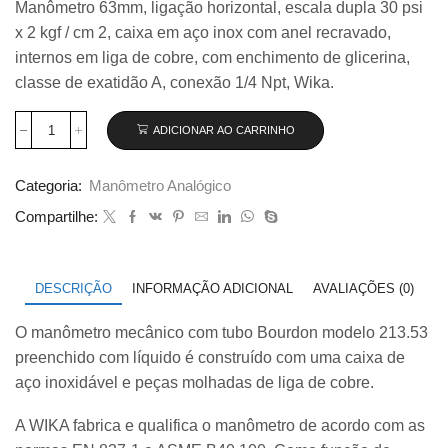
Manômetro 63mm, ligação horizontal, escala dupla 30 psi
original
atual
x 2 kgf / cm 2, caixa em aço inox com anel recravado,
era:
é:
R$ 135,00.
R$ 126,50.
internos em liga de cobre, com enchimento de glicerina,
classe de exatidão A, conexão 1/4 Npt, Wika.
ADICIONAR AO CARRINHO
Manômetro
63mm
Horizontal
Categoria:
Manômetro Analógico
30×2
com
Compartilhe:
glicerina
modelo
213.53.063
quantidade
DESCRIÇÃO
INFORMAÇÃO ADICIONAL
AVALIAÇÕES (0)
O manômetro mecânico com tubo Bourdon modelo 213.53
preenchido com líquido é construído com uma caixa de
aço inoxidável e peças molhadas de liga de cobre.
A WIKA fabrica e qualifica o manômetro de acordo com as