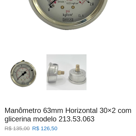
Manômetro 63mm Horizontal 30×2 com
glicerina modelo 213.53.063
O
O
R$
135,00
R$
126,50
preço
preço