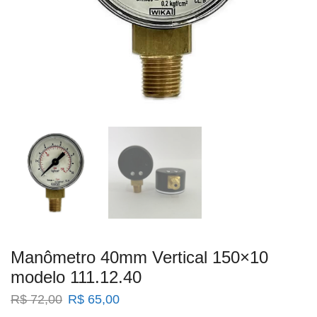
Manômetro 40mm Vertical 150×10
modelo 111.12.40
O
O
R$
72,00
R$
65,00
preço
preço