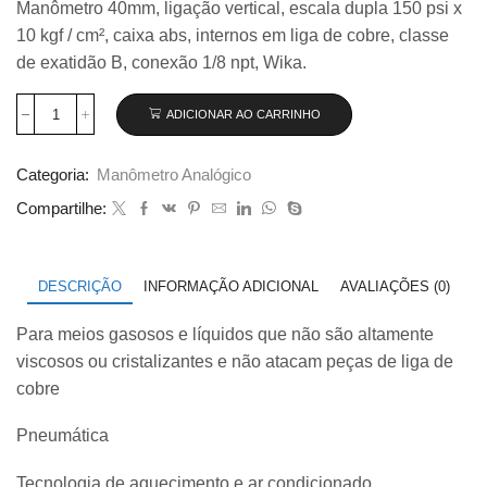
Manômetro 40mm, ligação vertical, escala dupla 150 psi x
original
atual
10 kgf / cm², caixa abs, internos em liga de cobre, classe
era:
é:
R$ 72,00.
R$ 65,00.
de exatidão B, conexão 1/8 npt, Wika.
ADICIONAR AO CARRINHO
Manômetro
40mm
Vertical
Categoria:
Manômetro Analógico
150×10
modelo
Compartilhe:
111.12.40
quantidade
DESCRIÇÃO
INFORMAÇÃO ADICIONAL
AVALIAÇÕES (0)
Para meios gasosos e líquidos que não são altamente
viscosos ou cristalizantes e não atacam peças de liga de
cobre
Pneumática
Tecnologia de aquecimento e ar condicionado