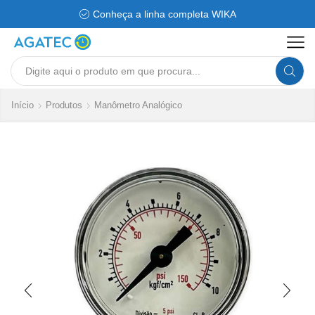
Conheça a linha completa WIKA
Search
input
Início
Produtos
Manômetro Analógico