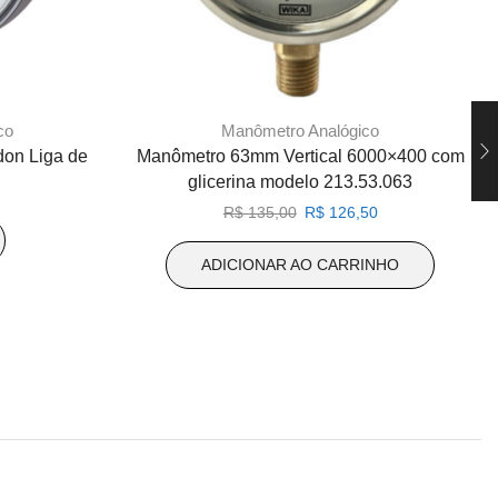
co
Manômetro Analógico
on Liga de
Manômetro 63mm Vertical 6000×400 com
glicerina modelo 213.53.063
O
O
R$
135,00
R$
126,50
preço
preço
original
atual
ADICIONAR AO CARRINHO
era:
é:
R$ 135,00.
R$ 126,50.