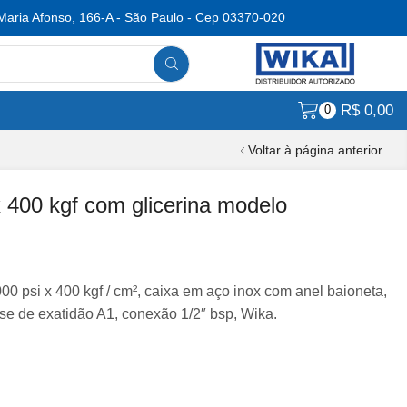
Maria Afonso, 166-A - São Paulo - Cep 03370-020
R$
0,00
0
Voltar à página anterior
400 kgf com glicerina modelo
00 psi x 400 kgf / cm², caixa em aço inox com anel baioneta,
sse de exatidão A1, conexão 1/2″ bsp, Wika.