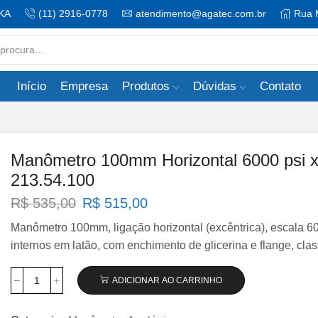
KA
(11) 2916-0778
atendimento@agatec.com.br
Rua 
Search
input
Início
Empresa
Produtos
Dúvidas
Contato
Manômetro 100mm Horizontal 6000 psi x 
213.54.100
O
O
R$
535,00
R$
515,00
preço
preço
Manômetro 100mm, ligação horizontal (excêntrica), escala 60
original
atual
internos em latão, com enchimento de glicerina e flange, cla
era:
é:
R$ 535,00.
R$ 515,00.
ADICIONAR AO CARRINHO
Manômetro
100mm
Horizontal