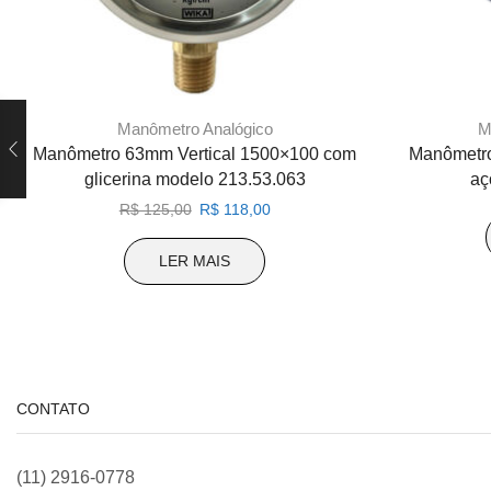
Manômetro Analógico
M
Manômetro 63mm Vertical 1500×100 com
Manômetro
glicerina modelo 213.53.063
aç
O
O
R$
125,00
R$
118,00
preço
preço
original
atual
LER MAIS
era:
é:
R$ 125,00.
R$ 118,00.
CONTATO
(11) 2916-0778