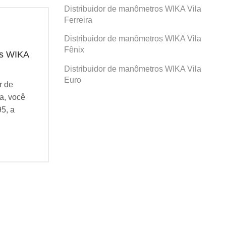
Distribuidor de manômetros WIKA Vila
Ferreira
Distribuidor de manômetros WIKA Vila
Fênix
os WIKA
Distribuidor de manômetros WIKA
Dis
Prosperidade
San
Distribuidor de manômetros WIKA Vila
Euro
r de
Se você busca por Distribuidor de
Se v
a, você
manômetros WIKA Prosperidade, você
man
95, a
veio ao lugar certo! Desde 1995, a
veio
Agatec do Brasil vem...
Agat
Continue Lendo...
Cont