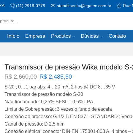
KA
(11) 2916-0778
atendimento@agatec.com.br
Rua 
Search
input
Início
Empresa
Produtos
Dúvidas
Contato
Transmissor de pressão Wika modelo S-
O
O
R$
2.660,00
R$
2.485,50
preço
preço
S-20 ; 0…1 bar abs; 4…20 mA, 2-fios @ DC 8…35 V
original
atual
Transmissor de pressão modelo S-20
era:
é:
Não-linearidade: 0,25% BFSL – 0,5% LPA
R$ 2.660,00.
R$ 2.485,50.
Limite de Sobrepressão: 3 vezes o fundo de escala
Conexão ao processo: G 1/2 B EN 837 – STANDARD ; Vedaç
Canal de pressão: D 2,5 mm
Conexão elétrica: conector DIN EN 175301-803 A, 4 pino