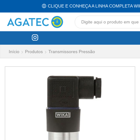
CLIQUE E CONHEÇA A LINHA COMPLETA WI
Início
Produtos
Transmissores Pressão