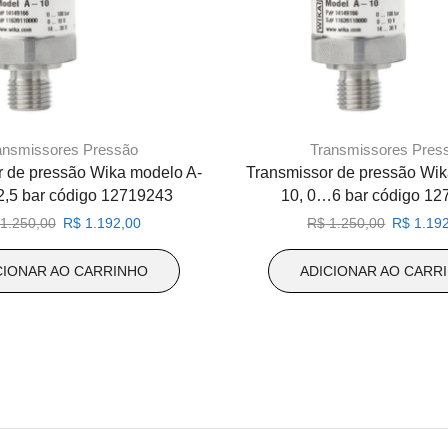
ansmissores Pressão
Transmissores Pres
r de pressão Wika modelo A-
Transmissor de pressão Wik
2,5 bar código 12719243
10, 0…6 bar código 1
O
O
O
1.250,00
R$
1.192,00
R$
1.250,00
R$
1.192
preço
preço
preço
original
atual
original
CIONAR AO CARRINHO
ADICIONAR AO CARR
era:
é:
era:
R$ 1.250,00.
R$ 1.192,00.
R$ 1.250