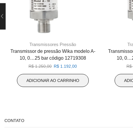
Transmissores Pressão
Tr
Transmissor de pressão Wika modelo A-
Transmisso
10, 0…25 bar código 12719308
10, 0…
O
O
R$
1.250,00
R$
1.192,00
R$
preço
preço
original
atual
ADICIONAR AO CARRINHO
ADI
era:
é:
R$ 1.250,00.
R$ 1.192,00.
CONTATO