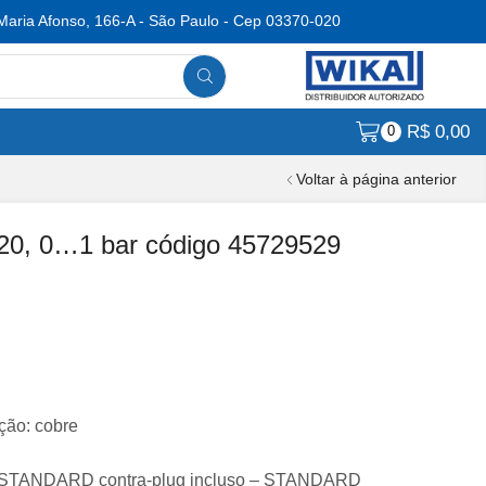
Maria Afonso, 166-A - São Paulo - Cep 03370-020
R$
0,00
0
Voltar à página anterior
20, 0…1 bar código 45729529
ão: cobre
s – STANDARD contra-plug incluso – STANDARD