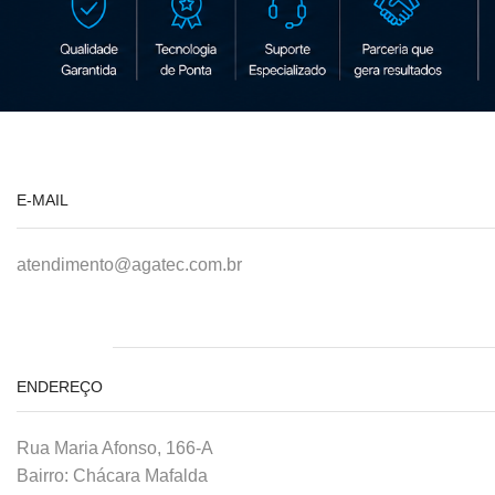
E-MAIL
atendimento@agatec.com.br
ENDEREÇO
Rua Maria Afonso, 166-A
Bairro: Chácara Mafalda