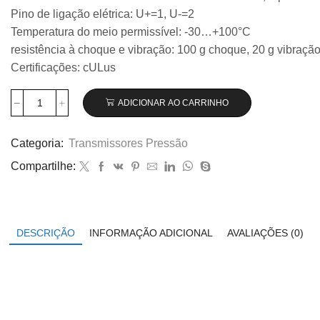
Pino de ligação elétrica: U+=1, U-=2
Temperatura do meio permissível: -30…+100°C
resistência à choque e vibração: 100 g choque, 20 g vibraçã
Certificações: cULus
ADICIONAR AO CARRINHO
Transmissor
de
pressão
Categoria:
Transmissores Pressão
Wika
Compartilhe:
modelo
S-
20,
0...1
bar
DESCRIÇÃO
INFORMAÇÃO ADICIONAL
AVALIAÇÕES (0)
código
45729529
quantidade