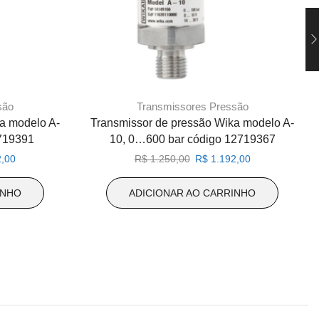
são
Transmissores Pressão
a modelo A-
Transmissor de pressão Wika modelo A-
2719391
10, 0…600 bar código 12719367
O
O
O
,00
R$
1.250,00
R$
1.192,00
preço
preço
preço
atual
original
atual
INHO
ADICIONAR AO CARRINHO
é:
era:
é:
,00.
R$ 1.192,00.
R$ 1.250,00.
R$ 1.192,00.