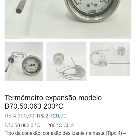
Termômetro expansão modelo
B70.50.063 200°C
O
O
R$
4.300,00
R$
2.720,00
preço
preço
B70.50.063 0 °C … 200 °C CL.2
original
atual
Tipo da conexão: conexão deslizante na haste (Tipo 4) –
era:
é: