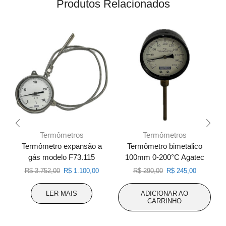
Produtos Relacionados
Termômetros
Termômetros
Termômetro expansão a
Termômetro bimetalico
T
gás modelo F73.115
100mm 0-200°C Agatec
O
O
O
O
R$
3.752,00
R$
1.100,00
R$
290,00
R$
245,00
preço
preço
preço
preço
original
atual
original
atual
LER MAIS
ADICIONAR AO
era:
é:
era:
é:
CARRINHO
R$ 3.752,00.
R$ 1.100,00.
R$ 290,00.
R$ 245,00