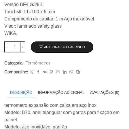
R$ 4.300,00.
R$ 2.720,00.
Versão BF4 G3/8B
Tauchsft: L1=100 x 6 mm
Comprimento do capilar: 1 m Aço inoxidável
Visor: laminado safety glass
WIKA.
ADICIONAR AO CARRINHO
Termômetro
expansão
modelo
Categoria:
Termômetros
B70.50.063
200°C
Compartilhe:
quantidade
DESCRIÇÃO
INFORMAÇÃO ADICIONAL
AVALIAÇÕES (0)
termometro expansão com caixa em aço inox
Modelo: B70, anel triangular com garras para fixação em
painel
Modelo: aço inoxidável padrão