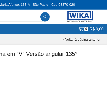
Maria Afonso, 166-A - São Paulo - Cep 03370-020
R$
0,00
0
Voltar à página anterior
ma em “V” Versão angular 135°