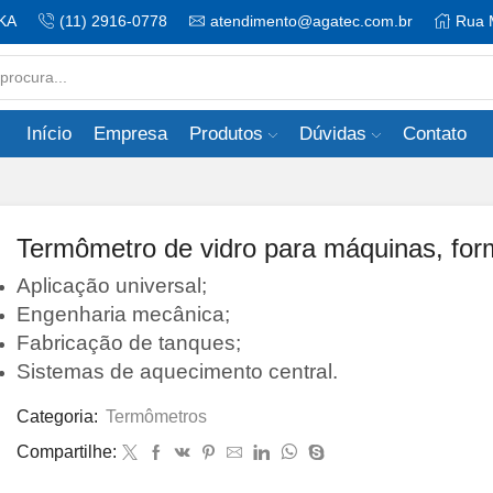
KA
(11) 2916-0778
atendimento@agatec.com.br
Rua 
Search
input
Início
Empresa
Produtos
Dúvidas
Contato
Termômetro de vidro para máquinas, for
Aplicação universal;
Engenharia mecânica;
Fabricação de tanques;
Sistemas de aquecimento central.
Categoria:
Termômetros
Compartilhe: