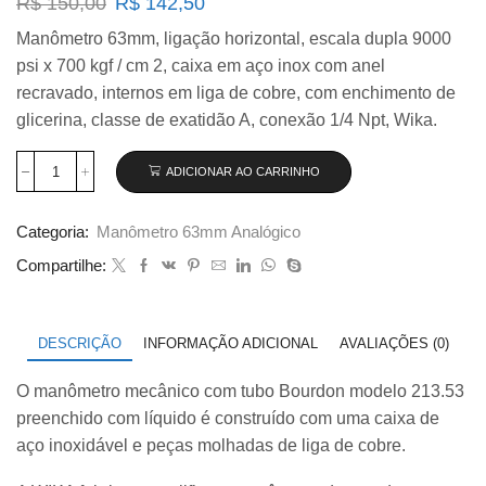
O
O
R$
150,00
R$
142,50
preço
preço
Manômetro 63mm, ligação horizontal, escala dupla 9000
original
atual
psi x 700 kgf / cm 2, caixa em aço inox com anel
era:
é:
R$ 150,00.
R$ 142,50.
recravado, internos em liga de cobre, com enchimento de
glicerina, classe de exatidão A, conexão 1/4 Npt, Wika.
ADICIONAR AO CARRINHO
Manômetro
Wika
63mm
Categoria:
Manômetro 63mm Analógico
Horizontal
9.900×700
Compartilhe:
com
glicerina
modelo
213.53.063
DESCRIÇÃO
INFORMAÇÃO ADICIONAL
AVALIAÇÕES (0)
quantidade
O manômetro mecânico com tubo Bourdon modelo 213.53
preenchido com líquido é construído com uma caixa de
aço inoxidável e peças molhadas de liga de cobre.