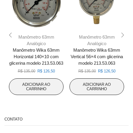
Manômetro 63mm
Manômetro 63mm
Analógico
Analógico
Manômetro Wika 63mm
Manômetro Wika 63mm
Horizontal 140×10 com
Vertical 56×4 com glicerina
glicerina modelo 213.53.063
modelo 213.53.063
O
O
O
O
R$
135,00
R$
126,50
R$
135,00
R$
126,50
preço
preço
preço
preço
original
atual
original
atual
ADICIONAR AO
ADICIONAR AO
era:
é:
era:
é:
CARRINHO
CARRINHO
R$ 135,00.
R$ 126,50.
R$ 135,00.
R$ 126,50
CONTATO