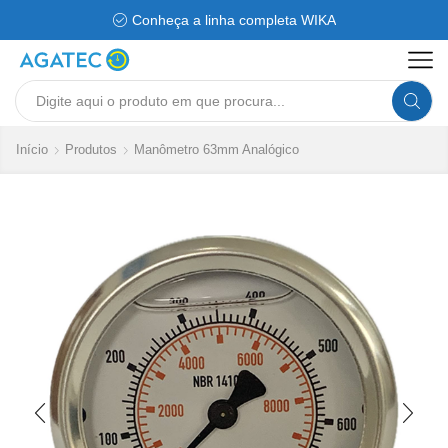
Conheça a linha completa WIKA
Search
input
Início
Produtos
Manômetro 63mm Analógico