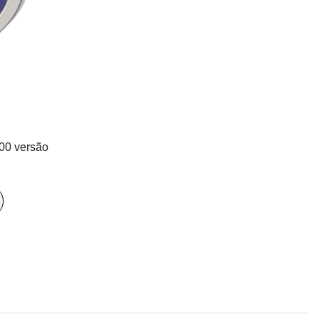
l
00 versão