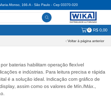
Maria Afonso, 166-A - São Paulo - Cep 03370-020
R$
0,00
0
Voltar à página anterior
por baterias habilitam operação flexível
cações e indústrias. Para leitura precisa e rápida
tal é a solução ideal. Indicação com gráfico de
display, assim como os valores de Mín./Máx.,
ão.