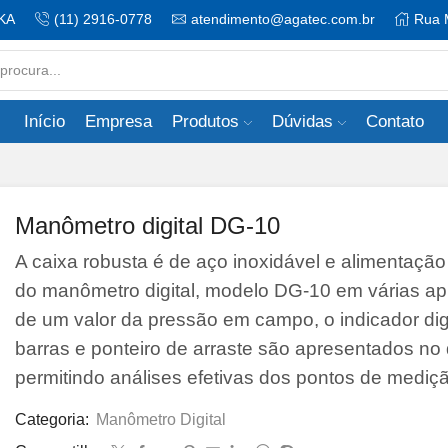
KA
(11) 2916-0778
atendimento@agatec.com.br
Rua 
Search
input
Início
Empresa
Produtos
Dúvidas
Contato
Manômetro digital DG-10
A caixa robusta é de aço inoxidável e alimentação 
do manômetro digital, modelo DG-10 em várias apli
de um valor da pressão em campo, o indicador digi
barras e ponteiro de arraste são apresentados no 
permitindo análises efetivas dos pontos de mediç
Categoria:
Manômetro Digital