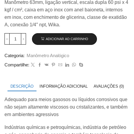
Manômetro 63mm, ligação vertical, escala dupla 60 psi x 4
original
atual
kgf / cm², caixa em aço inox com anel baioneta, internos
era:
é:
R$ 370,00.
R$ 325,00.
em inox, com enchimento de glicerina, classe de exatidão
A, conexão 1/4″ npt, Wika.
ADICIONAR AO CARRINHO
Manômetro
63mm
Vertical
Categoria:
Manômetro Analógico
60×4
com
Compartilhe:
glicerina
modelo
233.50.063
quantidade
DESCRIÇÃO
INFORMAÇÃO ADICIONAL
AVALIAÇÕES (0)
Adequado para meios gasosos ou líquidos corrosivos que
não sejam altamente viscosos ou cristalizantes, e também
em ambientes agressivos
Indústrias químicas e petroquímicas, indústria de petróleo