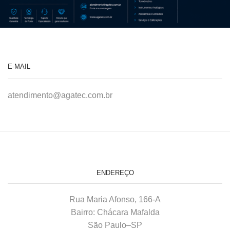
E-MAIL
atendimento@agatec.com.br
ENDEREÇO
Rua Maria Afonso, 166-A
Bairro: Chácara Mafalda
São Paulo–SP