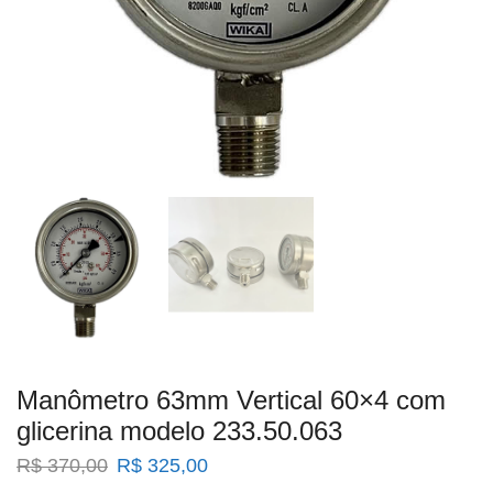
Manômetro 63mm Vertical 60×4 com
glicerina modelo 233.50.063
O
O
R$
370,00
R$
325,00
preço
preço