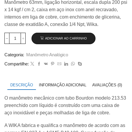
Manômetro 63mm, ligação horizontal, escala dupla 200 psi
original
atual
x 14 kgf / cm 2, caixa em aço inox com anel recravado,
era:
é:
R$ 135,00.
R$ 126,50.
internos em liga de cobre, com enchimento de glicerina,
classe de exatidão A, conexão 1/4 Npt, Wika.
ADICIONAR AO CARRINHO
Manômetro
63mm
Horizontal
Categoria:
Manômetro Analógico
200×14
com
Compartilhe:
glicerina
modelo
213.53.063
quantidade
DESCRIÇÃO
INFORMAÇÃO ADICIONAL
AVALIAÇÕES (0)
O manômetro mecânico com tubo Bourdon modelo 213.53
preenchido com líquido é construído com uma caixa de
aço inoxidável e peças molhadas de liga de cobre.
A WIKA fabrica e qualifica o manômetro de acordo com as