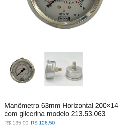
Manômetro 63mm Horizontal 200×14
com glicerina modelo 213.53.063
O
O
R$
135,00
R$
126,50
preço
preço