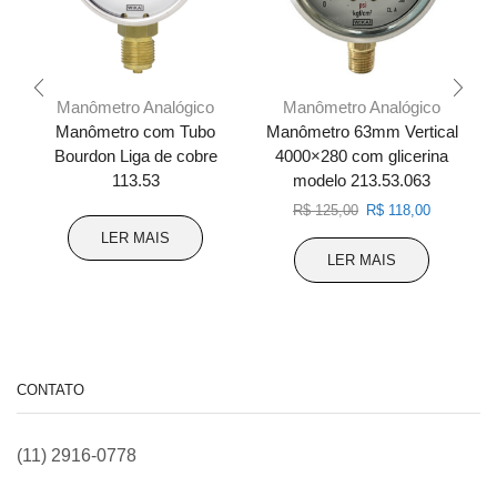
Manômetro Analógico
Manômetro Analógico
Manômetro com Tubo
Manômetro 63mm Vertical
Bourdon Liga de cobre
4000×280 com glicerina
113.53
modelo 213.53.063
O
O
R$
125,00
R$
118,00
preço
preço
LER MAIS
original
atual
LER MAIS
era:
é:
R$ 125,00.
R$ 118,00
CONTATO
(11) 2916-0778