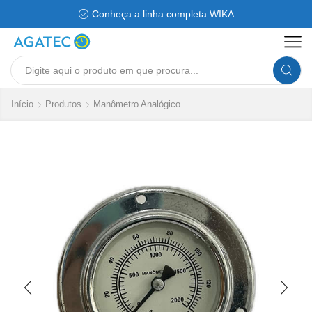
Conheça a linha completa WIKA
Search
input
Início
Produtos
Manômetro Analógico