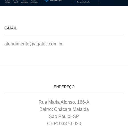
E-MAIL
atendimento@agatec.com.br
ENDEREÇO
Rua Maria Afonso, 166-A
Bairro: Chácara Mafalda
São Paulo–SP
CEP: 03370-020