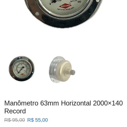
Manômetro 63mm Horizontal 2000×140
Record
O
O
R$
95,00
R$
55,00
preço
preço