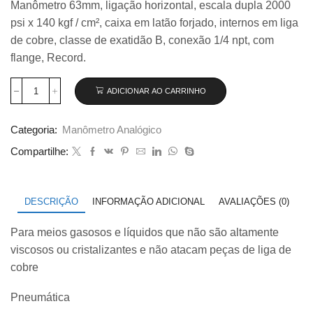
Manômetro 63mm, ligação horizontal, escala dupla 2000
original
atual
psi x 140 kgf / cm², caixa em latão forjado, internos em liga
era:
é:
R$ 95,00.
R$ 55,00.
de cobre, classe de exatidão B, conexão 1/4 npt, com
flange, Record.
ADICIONAR AO CARRINHO
Manômetro
63mm
Horizontal
Categoria:
Manômetro Analógico
2000×140
Record
Compartilhe:
quantidade
DESCRIÇÃO
INFORMAÇÃO ADICIONAL
AVALIAÇÕES (0)
Para meios gasosos e líquidos que não são altamente
viscosos ou cristalizantes e não atacam peças de liga de
cobre
Pneumática