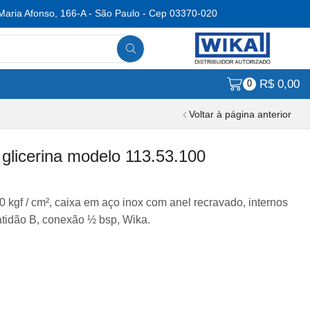
Maria Afonso, 166-A - São Paulo - Cep 03370-020
R$
0,00
0
Voltar à página anterior
licerina modelo 113.53.100
 kgf / cm², caixa em aço inox com anel recravado, internos
atidão B, conexão ½ bsp, Wika.