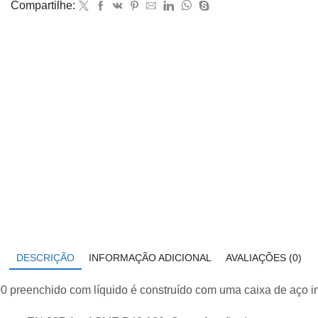
Compartilhe:
com
glicerina
modelo
113.53.100
quantidade
DESCRIÇÃO
INFORMAÇÃO ADICIONAL
AVALIAÇÕES (0)
reenchido com líquido é construído com uma caixa de aço in