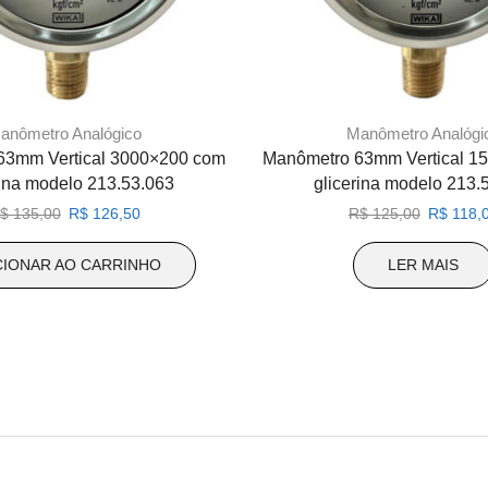
anômetro Analógico
Manômetro Analógi
63mm Vertical 3000×200 com
Manômetro 63mm Vertical 1
rina modelo 213.53.063
glicerina modelo 213.
O
O
O
$
135,00
R$
126,50
R$
125,00
R$
118,
preço
preço
preço
original
atual
original
CIONAR AO CARRINHO
LER MAIS
era:
é:
era:
R$ 135,00.
R$ 126,50.
R$ 125,0