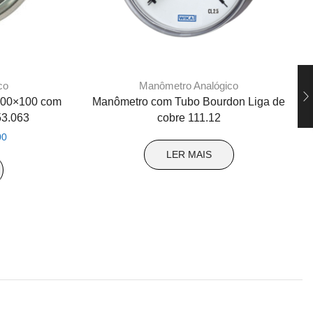
co
Manômetro Analógico
500×100 com
Manômetro com Tubo Bourdon Liga de
53.063
cobre 111.12
O
00
preço
LER MAIS
atual
é:
0.
R$ 118,00.