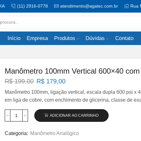
KA
(11) 2916-0778
atendimento@agatec.com.br
Rua 
Search
input
Início
Empresa
Produtos
Dúvidas
Contato
Manômetro 100mm Vertical 600×40 com g
O
O
R$
199,00
R$
179,00
preço
preço
Manômetro 100mm, ligação vertical, escala dupla 600 psi x 40
original
atual
em liga de cobre, com enchimento de glicerina, classe de ex
era:
é:
R$ 199,00.
R$ 179,00.
ADICIONAR AO CARRINHO
Manômetro
100mm
Vertical
Categoria:
Manômetro Analógico
600×40