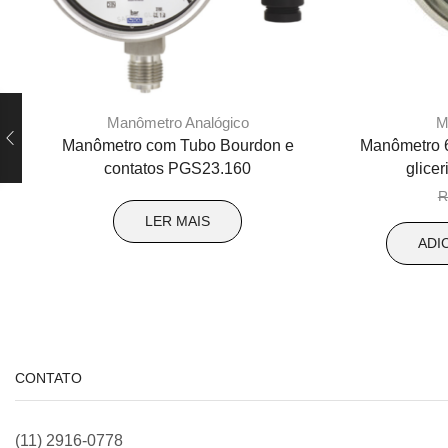
Manômetro Analógico
M
Manômetro com Tubo Bourdon e
Manômetro 
contatos PGS23.160
glice
R
LER MAIS
ADI
CONTATO
(11) 2916-0778