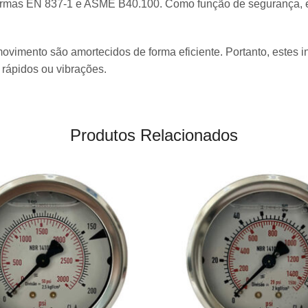
ormas EN 837-1 e ASME B40.100. Como função de segurança, es
ovimento são amortecidos de forma eficiente. Portanto, estes 
 rápidos ou vibrações.
Produtos Relacionados