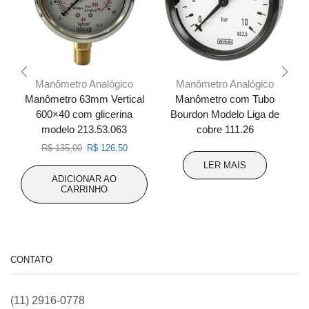
Manômetro Analógico
Manômetro Analógico
Manômetro 63mm Vertical
Manômetro com Tubo
600×40 com glicerina
Bourdon Modelo Liga de
modelo 213.53.063
cobre 111.26
O
O
R$
135,00
R$
126,50
preço
preço
LER MAIS
original
atual
ADICIONAR AO
era:
é:
CARRINHO
R$ 135,00.
R$ 126,50.
CONTATO
(11) 2916-0778