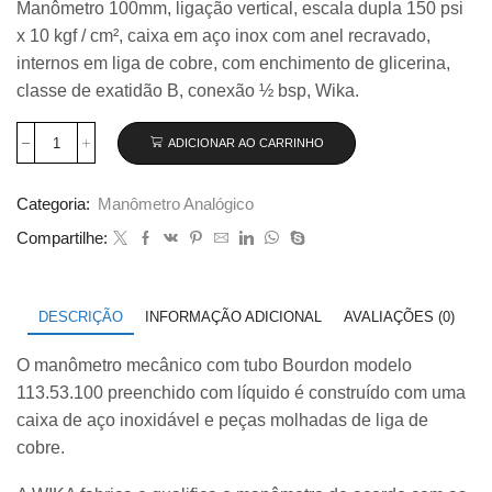
Manômetro 100mm, ligação vertical, escala dupla 150 psi
original
atual
x 10 kgf / cm², caixa em aço inox com anel recravado,
era:
é:
R$ 199,00.
R$ 179,00.
internos em liga de cobre, com enchimento de glicerina,
classe de exatidão B, conexão ½ bsp, Wika.
ADICIONAR AO CARRINHO
Manômetro
100mm
Vertical
Categoria:
Manômetro Analógico
150×10
com
Compartilhe:
glicerina
modelo
113.53.100
quantidade
DESCRIÇÃO
INFORMAÇÃO ADICIONAL
AVALIAÇÕES (0)
O manômetro mecânico com tubo Bourdon modelo
113.53.100 preenchido com líquido é construído com uma
caixa de aço inoxidável e peças molhadas de liga de
cobre.