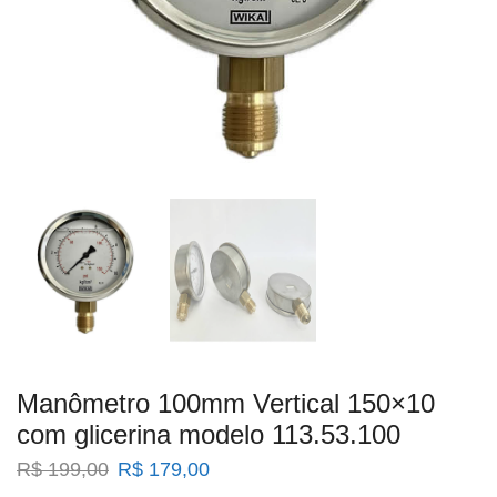
Manômetro 100mm Vertical 150×10
com glicerina modelo 113.53.100
O
O
R$
199,00
R$
179,00
preço
preço