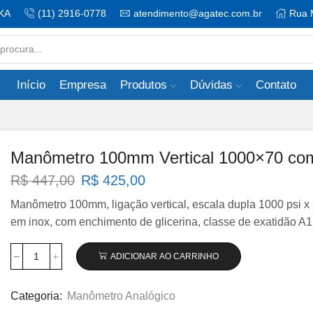
KA
(11) 2916-0778
atendimento@agatec.com.br
Rua 
Search
input
Início
Empresa
Produtos
Dúvidas
Contato
Manômetro 100mm Vertical 1000×70 com 
O
O
R$
447,00
R$
425,00
preço
preço
Manômetro 100mm, ligação vertical, escala dupla 1000 psi x 7
original
atual
em inox, com enchimento de glicerina, classe de exatidão A1
era:
é:
R$ 447,00.
R$ 425,00.
ADICIONAR AO CARRINHO
Manômetro
100mm
Vertical
Categoria:
Manômetro Analógico
1000×70