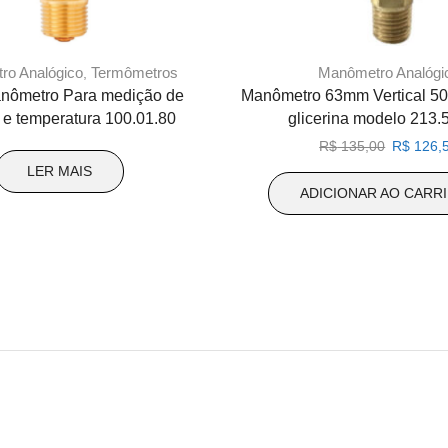
ro Analógico
Termômetros
Manômetro Analógi
,
nômetro Para medição de
Manômetro 63mm Vertical 5
 e temperatura 100.01.80
glicerina modelo 213.
O
R$
135,00
R$
126,
preço
LER MAIS
original
ADICIONAR AO CARR
era:
R$ 135,0