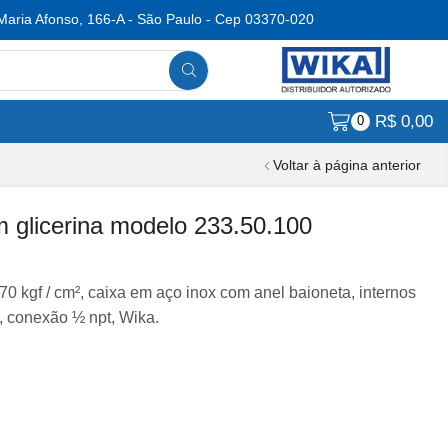
Maria Afonso, 166-A - São Paulo - Cep 03370-020
R$
0,00
0
Voltar à página anterior
glicerina modelo 233.50.100
0 kgf / cm², caixa em aço inox com anel baioneta, internos
, conexão ½ npt, Wika.