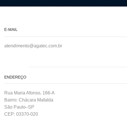
E-MAIL
atendimento@agatec.com.br
ENDEREÇO
Rua Maria Afonso, 166-A
Bairro: Chácara Mafalda
São Paulo–SP
CEP: 03370-020