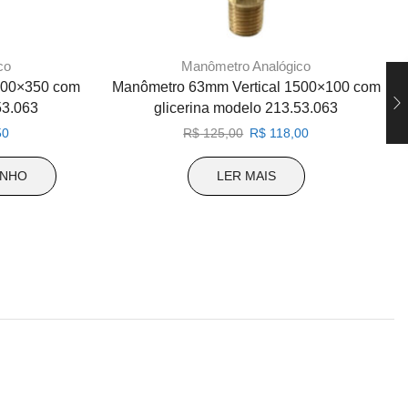
co
Manômetro Analógico
000×350 com
Manômetro 63mm Vertical 1500×100 com
53.063
glicerina modelo 213.53.063
O
O
O
50
R$
125,00
R$
118,00
preço
preço
preço
atual
original
atual
INHO
LER MAIS
é:
era:
é:
0.
R$ 126,50.
R$ 125,00.
R$ 118,00.