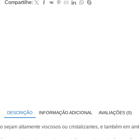
Compartilhe:
com
glicerina
modelo
233.50.100
quantidade
DESCRIÇÃO
INFORMAÇÃO ADICIONAL
AVALIAÇÕES (0)
o sejam altamente viscosos ou cristalizantes, e também em am